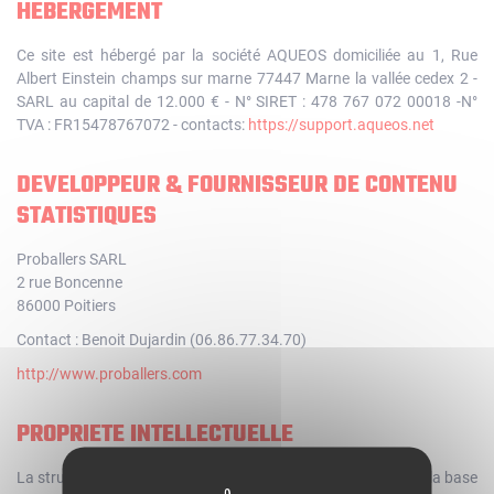
HEBERGEMENT
Ce site est hébergé par la société AQUEOS domiciliée au 1, Rue
Albert Einstein champs sur marne 77447 Marne la vallée cedex 2 -
SARL au capital de 12.000 € - N° SIRET : 478 767 072 00018 -N°
TVA : FR15478767072 - contacts:
https://support.aqueos.net
DEVELOPPEUR & FOURNISSEUR DE CONTENU
STATISTIQUES
Proballers SARL
2 rue Boncenne
86000 Poitiers
Contact : Benoit Dujardin (06.86.77.34.70)
http://www.proballers.com
PROPRIETE INTELLECTUELLE
La structure, la mise en page, la charte graphique, les textes, la base