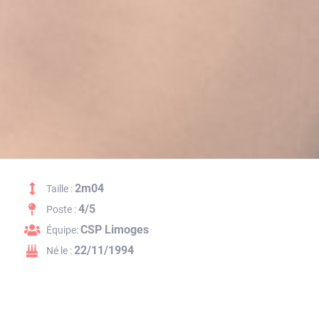
2m04
Taille :
4/5
Poste :
CSP Limoges
Équipe:
22/11/1994
Né le :