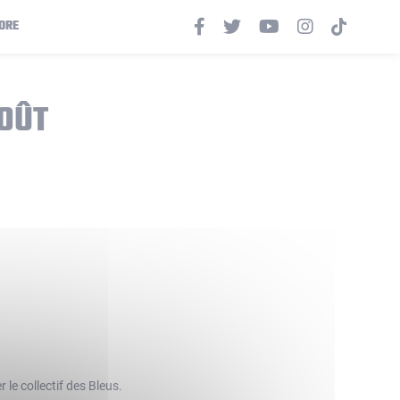
ORE
OÛT
le collectif des Bleus.