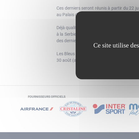
Ces derniers seront réunis à partir du 22 j
au Palais des Sports de Pau (6 juillet).
Déjà qualifiée pour la deuxième phase, l’É
à la Serbie : le 20 août à la Belgrade Are
des derniers Jeux Olympiques seront disponibl
Ce site utilise d
Les Bleus prendront ensuite la direction de
30 août (adversaire à déterminer) pour conc
FOURNISSEURS OFFICIELS