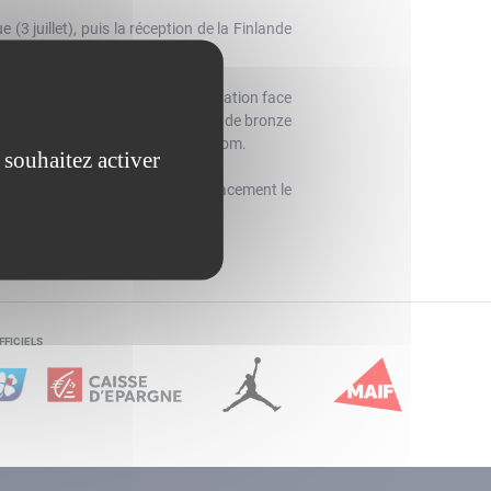
3 juillet), puis la réception de la Finlande
 disputera deux matches de préparation face
ntre au sommet face aux médaillés de bronze
ir de 30 euros) : billetterie.ffbb.com.
 souhaitez activer
27 août) puis effectueront un déplacement le
FFICIELS