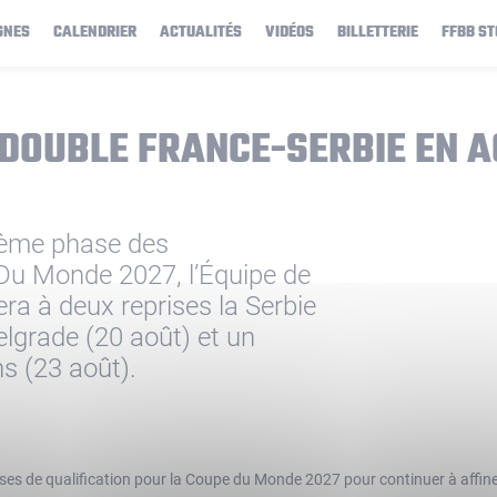
GNES
CALENDRIER
ACTUALITÉS
VIDÉOS
BILLETTERIE
FFBB ST
 DOUBLE FRANCE-SERBIE EN A
ième phase des
 Du Monde 2027, l’Équipe de
ra à deux reprises la Serbie
lgrade (20 août) et un
s (23 août).
es de qualification pour la Coupe du Monde 2027 pour continuer à affiner 