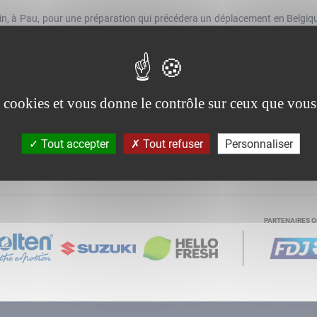
uin, à Pau, pour une préparation qui précédera un déplacement en Belgique (
quipe de France masculine se retrouvera, ensuite, le 16 août à Orléans et
na, puis le 23 août à CO’Met Arena d’Orléans. Les places pour cette renco
es à partir du jeudi 21 mai sur le site de la billetterie FFBB (places à part
es cookies et vous donne le contrôle sur ceux que vous
 Paris pour affronter un adversaire encore à déterminer à l’Accor Arena (
lure leur été.
Tout accepter
Tout refuser
Personnaliser
PARTENAIRES O