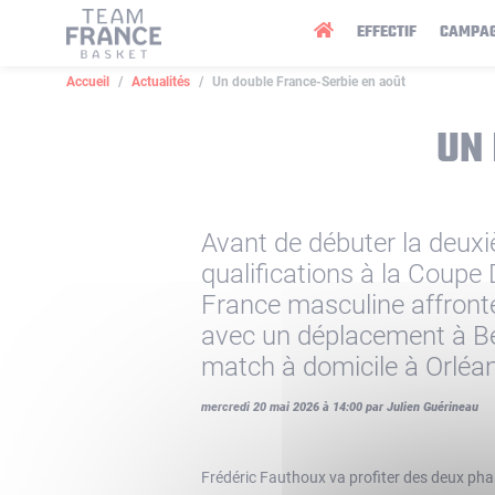
Panneau de gestion des cookies
EFFECTIF
CAMPA
Accueil
Actualités
Un double France-Serbie en août
UN
Avant de débuter la deux
qualifications à la Coupe
France masculine affronte
avec un déplacement à Be
match à domicile à Orléan
mercredi 20 mai 2026 à 14:00 par Julien Guérineau
Frédéric Fauthoux va profiter des deux phas