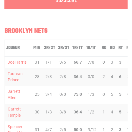
BOXSCORE
BROOKLYN NETS
JOUEUR
MIN
2R/2T
3R/3T
TR/TT
1R/1T
RO
RD
RT
PD
Joe Harris
31
1/1
3/5
66.7
7/8
0
3
3
5
Taurean
28
2/3
2/8
36.4
0/0
2
4
6
2
Prince
Jarrett
25
3/4
0/0
75.0
1/3
0
5
5
0
Allen
Garrett
30
1/3
3/8
36.4
1/2
1
4
5
3
Temple
Spencer
31
4/7
2/5
50.0
9/12
1
2
3
7