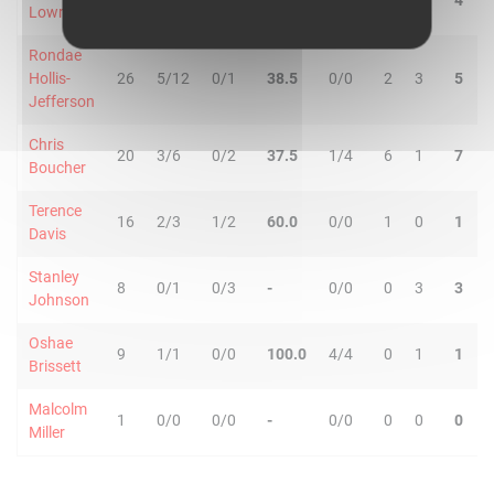
43
1/7
5/12
31.6
9/10
0
4
4
Lowry
Rondae
Hollis-
26
5/12
0/1
38.5
0/0
2
3
5
Jefferson
Chris
20
3/6
0/2
37.5
1/4
6
1
7
Boucher
Terence
16
2/3
1/2
60.0
0/0
1
0
1
Davis
Stanley
8
0/1
0/3
-
0/0
0
3
3
Johnson
Oshae
9
1/1
0/0
100.0
4/4
0
1
1
Brissett
Malcolm
1
0/0
0/0
-
0/0
0
0
0
Miller