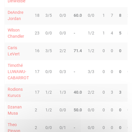
Dinwiddie
DeAndre
18
3/5
0/0
60.0
0/0
1
7
8
2
Jordan
Wilson
23
0/0
0/0
-
1/2
1
4
5
3
Chandler
Caris
16
3/5
2/2
71.4
1/2
0
0
0
1
LeVert
Timothé
LUWAWU-
17
0/0
0/3
-
3/3
0
0
0
0
CABARROT
Rodions
17
1/2
1/3
40.0
2/2
0
3
3
1
Kurucs
Dzanan
2
1/2
0/0
50.0
0/0
0
0
0
0
Musa
Theo
2
0/0
0/1
-
0/0
0
0
0
0
Pinson