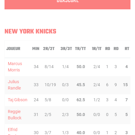
BOXSCORE
NEW YORK KNICKS
JOUEUR
MIN
2R/2T
3R/3T
TR/TT
1R/1T
RO
RD
RT
Marcus
34
8/14
1/4
50.0
2/4
1
3
4
Morris
Julius
33
10/19
0/3
45.5
2/4
6
9
15
Randle
Taj Gibson
24
5/8
0/0
62.5
1/2
3
4
7
Reggie
31
2/5
2/3
50.0
0/0
0
5
5
Bullock
Elfrid
30
3/7
1/3
40.0
0/0
1
2
3