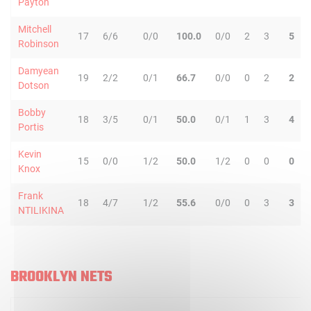
Payton
Mitchell
17
6/6
0/0
100.0
0/0
2
3
5
Robinson
Damyean
19
2/2
0/1
66.7
0/0
0
2
2
Dotson
Bobby
18
3/5
0/1
50.0
0/1
1
3
4
Portis
Kevin
15
0/0
1/2
50.0
1/2
0
0
0
Knox
Frank
18
4/7
1/2
55.6
0/0
0
3
3
NTILIKINA
BROOKLYN NETS