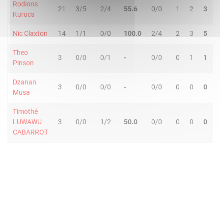
Rodions
21
3/5
2/4
55.6
0/0
1
2
3
Kurucs
Nic Claxton
14
1/1
0/0
100.0
2/4
2
3
5
Theo
3
0/0
0/1
-
0/0
0
1
1
Pinson
Dzanan
3
0/0
0/0
-
0/0
0
0
0
Musa
Timothé
LUWAWU-
3
0/0
1/2
50.0
0/0
0
0
0
CABARROT