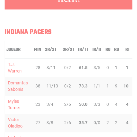
BOXSCORE
INDIANA PACERS
JOUEUR
MIN
2R/2T
3R/3T
TR/TT
1R/1T
RO
RD
RT
T.J.
28
8/11
0/2
61.5
3/5
0
1
1
Warren
Domantas
38
11/13
0/2
73.3
1/1
1
9
10
1
Sabonis
Myles
23
3/4
2/6
50.0
3/3
0
4
4
Turner
Victor
27
3/8
2/6
35.7
0/0
2
2
4
Oladipo