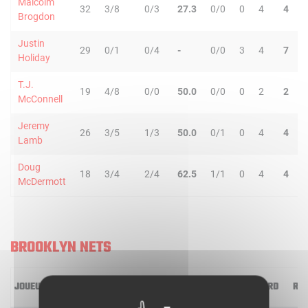
Malcolm
32
3/8
0/3
27.3
0/0
0
4
4
Brogdon
Justin
29
0/1
0/4
-
0/0
3
4
7
Holiday
T.J.
19
4/8
0/0
50.0
0/0
0
2
2
McConnell
Jeremy
26
3/5
1/3
50.0
0/1
0
4
4
Lamb
Doug
18
3/4
2/4
62.5
1/1
0
4
4
McDermott
BROOKLYN NETS
JOUEUR
MIN
2R/2T
3R/3T
TR/TT
1R/1T
RO
RD
RT