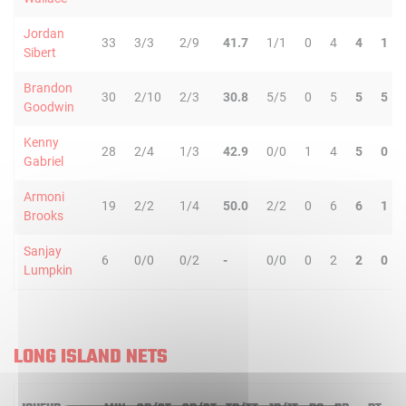
Jordan
33
3/3
2/9
41.7
1/1
0
4
4
1
Sibert
Brandon
30
2/10
2/3
30.8
5/5
0
5
5
5
Goodwin
Kenny
28
2/4
1/3
42.9
0/0
1
4
5
0
Gabriel
Armoni
19
2/2
1/4
50.0
2/2
0
6
6
1
Brooks
Sanjay
6
0/0
0/2
-
0/0
0
2
2
0
Lumpkin
LONG ISLAND NETS