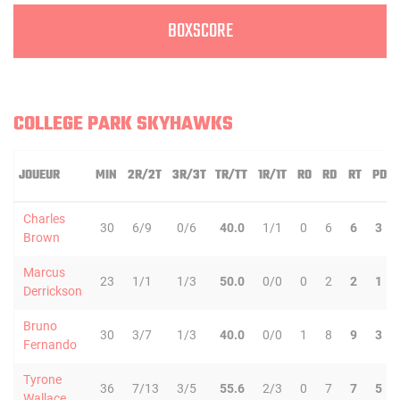
BOXSCORE
COLLEGE PARK SKYHAWKS
JOUEUR
MIN
2R/2T
3R/3T
TR/TT
1R/1T
RO
RD
RT
PD
Charles
30
6/9
0/6
40.0
1/1
0
6
6
3
Brown
Marcus
23
1/1
1/3
50.0
0/0
0
2
2
1
Derrickson
Bruno
30
3/7
1/3
40.0
0/0
1
8
9
3
Fernando
Tyrone
36
7/13
3/5
55.6
2/3
0
7
7
5
Wallace