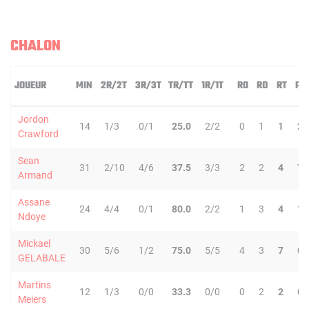
CHALON
JOUEUR
MIN
2R/2T
3R/3T
TR/TT
1R/1T
RO
RD
RT
PD
Jordon
14
1/3
0/1
25.0
2/2
0
1
1
2
Crawford
Sean
31
2/10
4/6
37.5
3/3
2
2
4
7
Armand
Assane
24
4/4
0/1
80.0
2/2
1
3
4
1
Ndoye
Mickael
30
5/6
1/2
75.0
5/5
4
3
7
0
GELABALE
Martins
12
1/3
0/0
33.3
0/0
0
2
2
0
Meiers