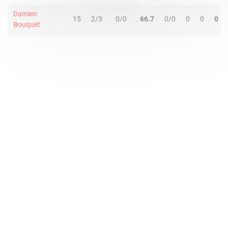
Damien
15
2/3
0/0
66.7
0/0
0
0
0
Bouquet