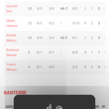
Garrett
28
3/3
3/6
66.7
0/0
1
1
2
3
Sim
Myles
25
0/3
0/2
-
5/10
0
2
2
2
Hesson
Rafael
24
3/4
2/4
62.5
0/1
1
2
3
3
Menco
Babacar
8
0/1
0/1
-
0/0
0
1
1
0
Niasse
Yvann
4
0/1
0/0
-
2/2
0
0
0
0
Mbaya
NANTERRE
JOUEUR
MIN
2R/2T
3R/3T
TR/TT
1R/1T
RO
RD
RT