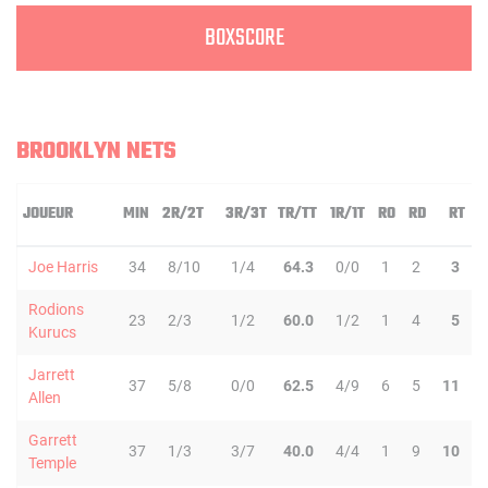
BOXSCORE
BROOKLYN NETS
JOUEUR
MIN
2R/2T
3R/3T
TR/TT
1R/1T
RO
RD
RT
P
Joe Harris
34
8/10
1/4
64.3
0/0
1
2
3
Rodions
23
2/3
1/2
60.0
1/2
1
4
5
Kurucs
Jarrett
37
5/8
0/0
62.5
4/9
6
5
11
Allen
Garrett
37
1/3
3/7
40.0
4/4
1
9
10
Temple