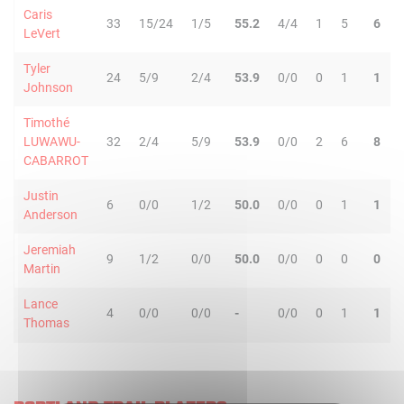
Caris
33
15/24
1/5
55.2
4/4
1
5
6
LeVert
Tyler
24
5/9
2/4
53.9
0/0
0
1
1
Johnson
Timothé
LUWAWU-
32
2/4
5/9
53.9
0/0
2
6
8
CABARROT
Justin
6
0/0
1/2
50.0
0/0
0
1
1
Anderson
Jeremiah
9
1/2
0/0
50.0
0/0
0
0
0
Martin
Lance
4
0/0
0/0
-
0/0
0
1
1
Thomas