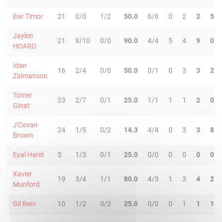
Bar Timor
21
0/0
1/2
50.0
6/6
0
2
2
5
Jaylen
21
9/10
0/0
90.0
4/4
5
4
9
0
HOARD
Idan
16
2/4
0/0
50.0
0/1
0
3
3
2
Zalmanson
Tomer
23
2/7
0/1
25.0
1/1
1
1
2
0
Ginat
J'Covan
24
1/5
0/2
14.3
4/4
0
3
3
8
Brown
Eyal Harel
5
1/3
0/1
25.0
0/0
0
0
0
0
Xavier
19
3/4
1/1
80.0
4/5
1
3
4
2
Munford
Gil Beni
10
1/2
0/2
25.0
0/0
0
1
1
1