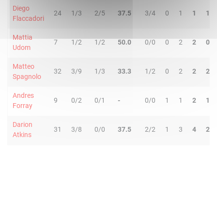
Diego
24
1/3
2/5
37.5
3/4
0
1
1
1
Flaccadori
Mattia
7
1/2
1/2
50.0
0/0
0
2
2
0
Udom
Matteo
32
3/9
1/3
33.3
1/2
0
2
2
2
Spagnolo
Andres
9
0/2
0/1
-
0/0
1
1
2
1
Forray
Darion
31
3/8
0/0
37.5
2/2
1
3
4
2
Atkins