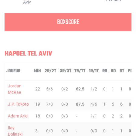
BOXSCORE
HAPOEL TEL AVIV
JOUEUR
MIN
2R/2T
3R/3T
TR/TT
1R/1T
RO
RD
RT
PD
Jordan
22
5/6
0/2
62.5
1/2
0
1
1
0
McRae
J.P. Tokoto
19
7/8
0/0
87.5
4/6
1
5
6
0
Adam Ariel
18
0/0
0/3
-
1/1
0
2
2
0
Ilay
3
0/0
0/0
-
0/0
0
1
1
0
Dolinski