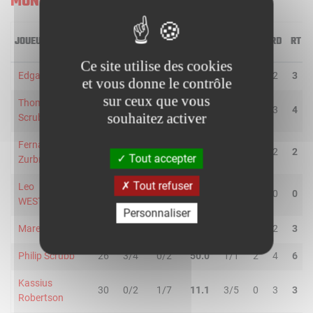
MONBUS OBRADOIRO
JOUEUR
MIN
2R/2T
3R/3T
TR/TT
1R/1T
RO
RD
RT
Ce site utilise des cookies
Edgar Vicedo
24
1/2
2/4
50.0
0/0
1
2
3
et vous donne le contrôle
sur ceux que vous
Thomas
26
5/9
0/1
50.0
0/0
1
3
4
souhaitez activer
Scrubb
Fernando
9
2/2
1/3
60.0
1/2
0
2
2
Tout accepter
Zurbriggen
Tout refuser
Leo
20
2/3
1/4
42.9
2/2
0
0
0
WESTERMANN
Personnaliser
Marek Blazevic
19
4/6
0/0
66.7
1/2
1
2
3
Philip Scrubb
26
3/4
0/2
50.0
1/1
2
4
6
Kassius
30
0/2
1/7
11.1
3/5
0
3
3
Robertson