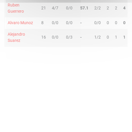
Ruben
21
4/7
0/0
57.1
2/2
2
2
4
Guerrero
Alvaro Munoz
8
0/0
0/0
-
0/0
0
0
0
Alejandro
16
0/0
0/3
-
1/2
0
1
1
Suarez