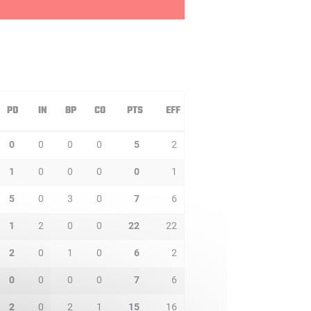
PD
IN
BP
CO
PTS
EFF
0
0
0
0
5
2
1
0
0
0
0
1
5
0
3
0
7
6
1
2
0
0
22
22
2
0
1
0
6
2
0
0
0
0
7
6
2
0
2
1
15
16