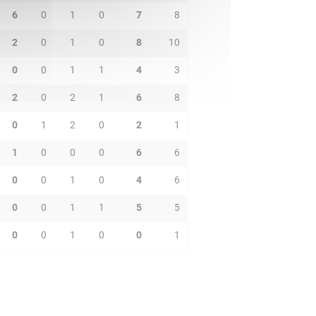
6
0
1
0
7
8
2
0
1
0
8
10
0
0
1
1
4
3
2
0
2
1
6
8
0
1
2
0
2
1
1
0
0
0
6
6
0
0
1
0
4
6
0
0
1
1
5
5
0
0
1
0
0
1