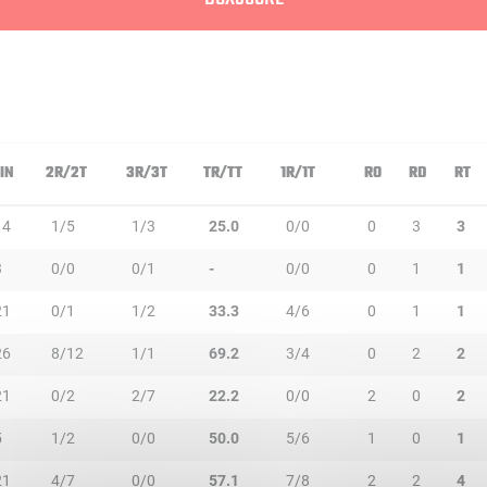
IN
2R/2T
3R/3T
TR/TT
1R/1T
RO
RD
RT
14
1/5
1/3
25.0
0/0
0
3
3
3
0/0
0/1
-
0/0
0
1
1
21
0/1
1/2
33.3
4/6
0
1
1
26
8/12
1/1
69.2
3/4
0
2
2
21
0/2
2/7
22.2
0/0
2
0
2
5
1/2
0/0
50.0
5/6
1
0
1
21
4/7
0/0
57.1
7/8
2
2
4