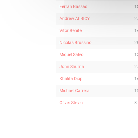
Ferran Bassas
1
Andrew ALBICY
2
Vitor Benite
1
Nicolas Brussino
2
Miquel Salvo
1
John Shurna
2
Khalifa Diop
1
Michael Carrera
1
Oliver Stevic
8