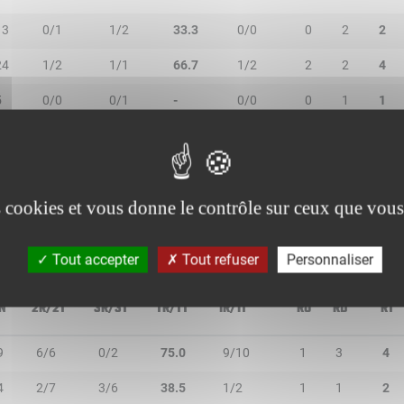
13
0/1
1/2
33.3
0/0
0
2
2
24
1/2
1/1
66.7
1/2
2
2
4
5
0/0
0/1
-
0/0
0
1
1
14
1/2
0/1
33.3
3/4
0
2
2
32
1/1
1/4
40.0
0/0
0
4
4
es cookies et vous donne le contrôle sur ceux que vous
Tout accepter
Tout refuser
Personnaliser
N
2R/2T
3R/3T
TR/TT
1R/1T
RO
RD
RT
9
6/6
0/2
75.0
9/10
1
3
4
4
2/7
3/6
38.5
1/2
1
1
2