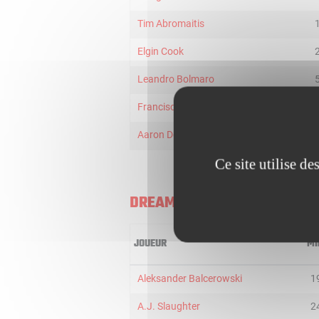
Tim Abromaitis
Elgin Cook
Leandro Bolmaro
Francisco Guerra
Aaron Doornekamp
Ce site utilise d
DREAMLAND GRAN CANARIA
JOUEUR
MI
Aleksander Balcerowski
1
A.J. Slaughter
2