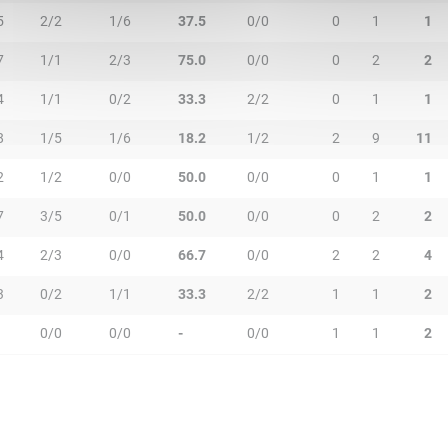
5
2/2
1/6
37.5
0/0
0
1
1
7
1/1
2/3
75.0
0/0
0
2
2
4
1/1
0/2
33.3
2/2
0
1
1
8
1/5
1/6
18.2
1/2
2
9
11
2
1/2
0/0
50.0
0/0
0
1
1
7
3/5
0/1
50.0
0/0
0
2
2
4
2/3
0/0
66.7
0/0
2
2
4
3
0/2
1/1
33.3
2/2
1
1
2
0/0
0/0
-
0/0
1
1
2