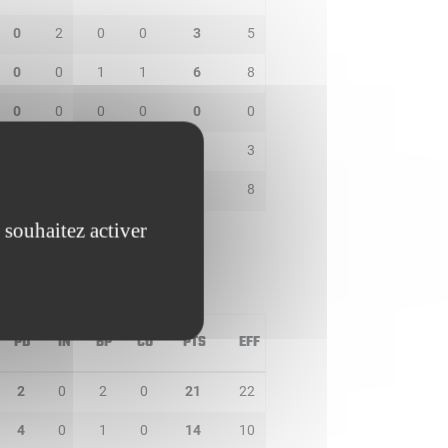
0
2
0
0
3
5
0
0
1
1
6
8
0
0
0
0
0
0
1
0
2
0
5
3
0
2
0
0
5
8
 souhaitez activer
PD
IN
BP
CO
PTS
EFF
2
0
2
0
21
22
4
0
1
0
14
10