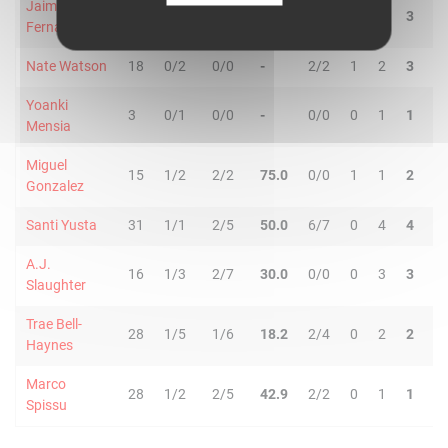
Jaime
10
1/3
0/3
16.7
0/0
2
1
3
0
Fernandez
Nate Watson
18
0/2
0/0
-
2/2
1
2
3
1
Yoanki
3
0/1
0/0
-
0/0
0
1
1
0
Mensia
Miguel
15
1/2
2/2
75.0
0/0
1
1
2
0
Gonzalez
Santi Yusta
31
1/1
2/5
50.0
6/7
0
4
4
3
A.J.
16
1/3
2/7
30.0
0/0
0
3
3
1
Slaughter
Trae Bell-
28
1/5
1/6
18.2
2/4
0
2
2
2
Haynes
Marco
28
1/2
2/5
42.9
2/2
0
1
1
2
Spissu