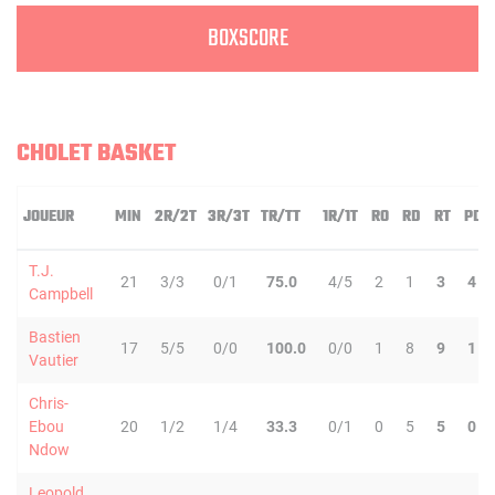
BOXSCORE
CHOLET BASKET
JOUEUR
MIN
2R/2T
3R/3T
TR/TT
1R/1T
RO
RD
RT
PD
T.J.
21
3/3
0/1
75.0
4/5
2
1
3
4
Campbell
Bastien
17
5/5
0/0
100.0
0/0
1
8
9
1
Vautier
Chris-
Ebou
20
1/2
1/4
33.3
0/1
0
5
5
0
Ndow
Leopold