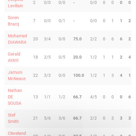
2
0/0
0/0
-
0/0
0
0
0
0
Levillain
Soren
7
0/0
0/1
-
0/0
0
1
1
2
Bracq
Mohamed
20
3/4
0/0
75.0
2/2
0
6
6
2
DIAWARA
Gerald
18
2/5
0/5
20.0
1/2
1
1
2
4
AYAYI
Jamuni
22
3/3
0/0
100.0
1/2
1
3
4
1
McNeace
Nathan
DE
13
1/1
1/2
66.7
4/5
0
0
0
6
SOUSA
Stef
21
5/6
3/6
66.7
2/2
0
3
3
3
Smith
Cleveland