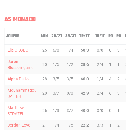
AS MONACO
JOUEUR
MIN
2R/2T
3R/3T
TR/TT
1R/1T
RO
RD
RT
Elie OKOBO
25
6/8
1/4
58.3
8/8
0
3
3
Jaron
20
1/5
1/2
28.6
2/4
1
1
2
Blossomgame
Alpha Diallo
28
3/5
3/5
60.0
1/4
4
2
6
Mouhammadou
20
3/7
0/0
42.9
2/4
6
3
9
JAITEH
Matthew
26
1/3
3/7
40.0
0/0
0
1
1
STRAZEL
Jordan Loyd
21
1/4
1/5
22.2
3/3
1
2
3