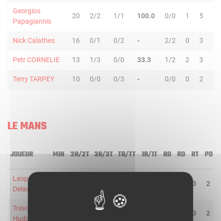
Georgios
20
2/2
1/1
100.0
0/0
1
5
6
Papagiannis
Nick Calathes
16
0/1
0/2
-
2/2
0
3
3
Petr CORNELIE
13
1/3
0/0
33.3
1/2
2
3
5
Terry TARPEY
10
0/0
0/3
-
0/0
0
2
2
LE MANS
JOUEUR
MIN
2R/2T
3R/3T
TR/TT
1R/1T
RO
RD
RT
PD
Leopold
20
2/5
0/0
40.0
2/3
0
3
3
2
Delaunay
Trevor
29
3/6
1/5
36.4
0/0
1
2
3
2
Hudgins