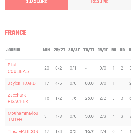
BOXSCORE
RÉSUMÉ
FRANCE
JOUEUR
MIN
2R/2T
3R/3T
TR/TT
1R/1T
RO
RD
RT
Bilal
20
0/2
0/1
-
0/0
1
2
3
COULIBALY
Jaylen HOARD
17
4/5
0/0
80.0
0/0
1
1
2
Zaccharie
16
1/2
1/6
25.0
2/2
3
3
6
RISACHER
Mouhammadou
31
4/8
0/0
50.0
2/3
4
3
7
JAITEH
Theo MALEDON
17
1/3
0/3
16.7
2/4
0
1
1