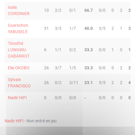
Isaïa
10
2/2
0/1
66.7
0/0
0
2
2
CORDINIER
Guerschon
31
3/3
1/7
40.0
3/5
2
1
3
YABUSELE
Timothé
LUWAWU-
6
1/1
0/2
33.3
0/0
1
0
1
CABARROT
Elie OKOBO
26
3/7
1/5
33.3
0/0
0
2
2
Sylvain
26
0/2
3/11
23.1
5/5
2
2
4
FRANCISCO
Nadir HIFI
0
0/0
0/0
-
0/0
0
0
0
Nadir HIFI
- Non entré en jeu