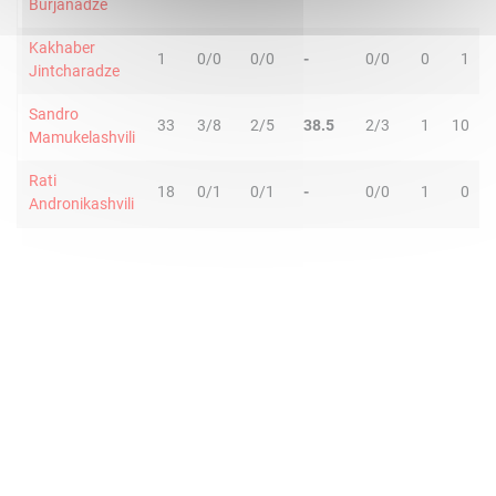
Burjanadze
Kakhaber
1
0/0
0/0
-
0/0
0
1
Jintcharadze
Sandro
33
3/8
2/5
38.5
2/3
1
10
Mamukelashvili
Rati
18
0/1
0/1
-
0/0
1
0
Andronikashvili