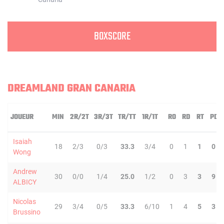
BOXSCORE
DREAMLAND GRAN CANARIA
JOUEUR
MIN
2R/2T
3R/3T
TR/TT
1R/1T
RO
RD
RT
PD
Isaiah
18
2/3
0/3
33.3
3/4
0
1
1
0
Wong
Andrew
30
0/0
1/4
25.0
1/2
0
3
3
9
ALBICY
Nicolas
29
3/4
0/5
33.3
6/10
1
4
5
3
Brussino