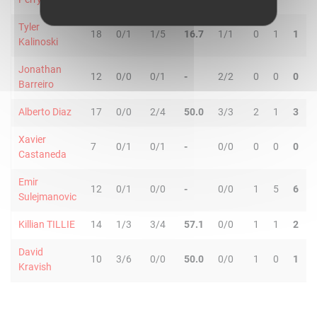
Tyler
18
0/1
1/5
16.7
1/1
0
1
1
Kalinoski
Jonathan
12
0/0
0/1
-
2/2
0
0
0
Barreiro
Alberto Diaz
17
0/0
2/4
50.0
3/3
2
1
3
Xavier
7
0/1
0/1
-
0/0
0
0
0
Castaneda
Emir
12
0/1
0/0
-
0/0
1
5
6
Sulejmanovic
Killian TILLIE
14
1/3
3/4
57.1
0/0
1
1
2
David
10
3/6
0/0
50.0
0/0
1
0
1
Kravish