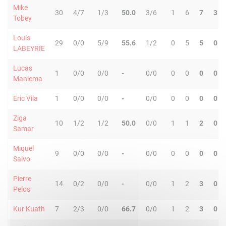
Mike
30
4/7
1/3
50.0
3/6
1
6
7
3
Tobey
Louis
29
0/0
5/9
55.6
1/2
0
5
5
0
LABEYRIE
Lucas
1
0/0
0/0
-
0/0
0
0
0
0
Maniema
Eric Vila
1
0/0
0/0
-
0/0
0
0
0
0
Ziga
10
1/2
1/2
50.0
0/0
1
1
2
0
Samar
Miquel
9
0/0
0/0
-
0/0
0
0
0
0
Salvo
Pierre
14
0/2
0/0
-
0/0
1
2
3
0
Pelos
Kur Kuath
7
2/3
0/0
66.7
0/0
1
2
3
0