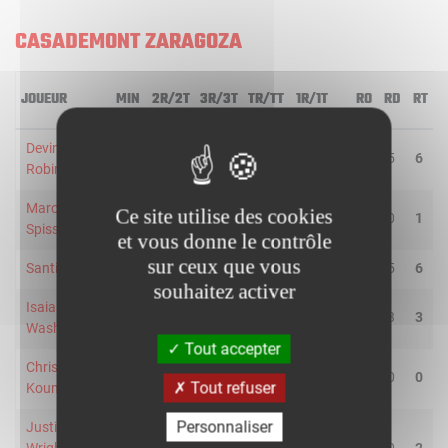
CASADEMONT ZARAGOZA
JOUEUR
MIN
2R/2T
3R/3T
TR/TT
1R/1T
RO
RD
RT
P
Devin
29
4/4
0/2
66.7
5/6
1
5
6
Robinson
Marco
Ce site utilise des cookies
24
1/2
2/6
37.5
6/7
1
0
1
Spissu
et vous donne le contrôle
sur ceux que vous
Santi Yusta
34
4/7
5/8
60.0
5/5
1
5
6
souhaitez activer
Isaiah
24
0/3
3/9
25.0
2/2
0
3
3
Washington
Tout accepter
Christ
9
0/0
0/0
-
0/0
0
0
0
Tout refuser
Koumadje
Personnaliser
Justin