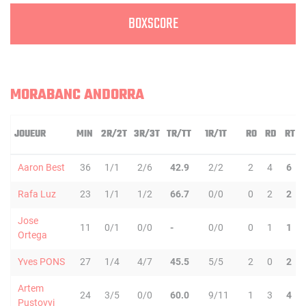
BOXSCORE
MORABANC ANDORRA
JOUEUR
MIN
2R/2T
3R/3T
TR/TT
1R/1T
RO
RD
RT
Aaron Best
36
1/1
2/6
42.9
2/2
2
4
6
Rafa Luz
23
1/1
1/2
66.7
0/0
0
2
2
Jose
11
0/1
0/0
-
0/0
0
1
1
Ortega
Yves PONS
27
1/4
4/7
45.5
5/5
2
0
2
Artem
24
3/5
0/0
60.0
9/11
1
3
4
Pustovyi