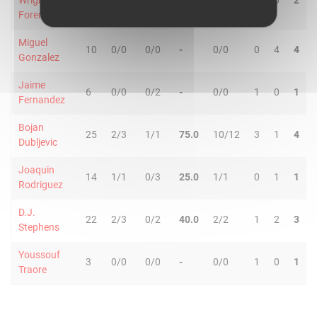
Wright-
24
5/7
1/6
46.2
6/8
2
0
2
Foreman
Miguel
10
0/0
0/0
-
0/0
0
4
4
Gonzalez
Jaime
6
0/0
0/2
-
0/0
1
0
1
Fernandez
Bojan
25
2/3
1/1
75.0
10/12
3
1
4
Dubljevic
Joaquin
14
1/1
0/3
25.0
1/1
0
1
1
Rodriguez
D.J.
22
2/3
0/2
40.0
2/2
1
2
3
Stephens
Youssouf
3
0/0
0/0
-
0/0
1
0
1
Traore