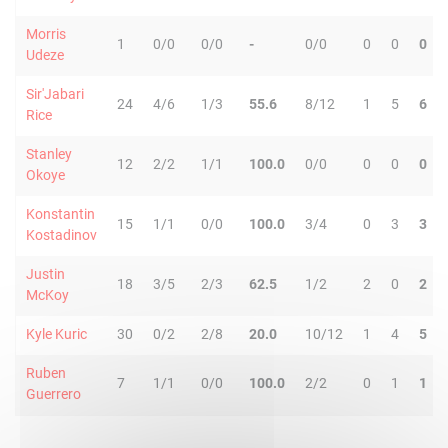
Morris
1
0/0
0/0
-
0/0
0
0
0
Udeze
Sir'Jabari
24
4/6
1/3
55.6
8/12
1
5
6
Rice
Stanley
12
2/2
1/1
100.0
0/0
0
0
0
Okoye
Konstantin
15
1/1
0/0
100.0
3/4
0
3
3
Kostadinov
Justin
18
3/5
2/3
62.5
1/2
2
0
2
McKoy
Kyle Kuric
30
0/2
2/8
20.0
10/12
1
4
5
Ruben
7
1/1
0/0
100.0
2/2
0
1
1
Guerrero