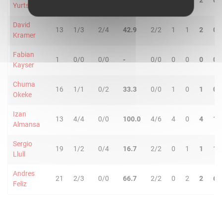
13
4/4
0/0
100.0
0/0
1
1
2
0
Yurtseven
David
13
1/3
2/4
42.9
2/2
1
1
2
0
Kramer
Fabian
1
0/0
0/0
-
0/0
0
0
0
0
Kayser
Chuma
16
1/1
0/2
33.3
0/0
1
0
1
0
Okeke
Izan
13
4/4
0/0
100.0
4/6
4
0
4
1
Almansa
Sergio
19
1/2
0/4
16.7
2/2
0
1
1
1
Llull
Andres
21
2/3
0/0
66.7
2/2
0
2
2
6
Feliz