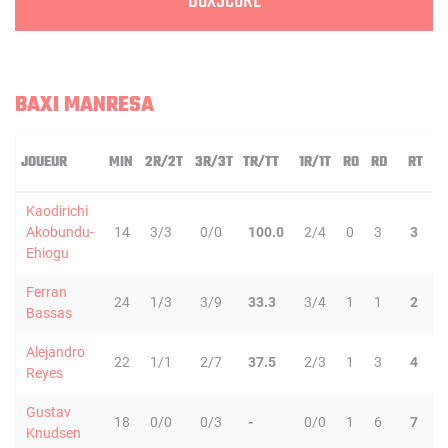
BOXSCORE
BAXI MANRESA
JOUEUR
MIN
2R/2T
3R/3T
TR/TT
1R/1T
RO
RD
RT
P
Kaodirichi
Akobundu-
14
3/3
0/0
100.0
2/4
0
3
3
1
Ehiogu
Ferran
24
1/3
3/9
33.3
3/4
1
1
2
3
Bassas
Alejandro
22
1/1
2/7
37.5
2/3
1
3
4
0
Reyes
Gustav
18
0/0
0/3
-
0/0
1
6
7
0
Knudsen