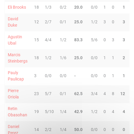
Eli Brooks
18
1/3
0/2
20.0
0/0
1
0
1
4
David
12
2/7
0/1
25.0
1/2
3
0
3
1
Duke
Agustin
15
4/4
1/2
83.3
5/6
0
3
3
0
Ubal
Marcis
18
1/2
1/6
25.0
0/0
1
1
2
0
Steinbergs
Pauly
3
0/0
0/0
-
0/0
0
1
1
0
Paulicap
Pierre
23
5/7
0/1
62.5
3/4
4
8
12
2
Oriola
Retin
19
5/10
1/4
42.9
1/2
0
4
4
1
Obasohan
Daniel
14
2/2
1/4
50.0
0/0
0
0
0
8
Perez