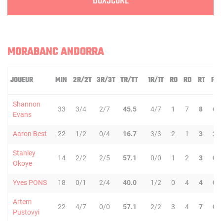
BOXSCORE
MORABANC ANDORRA
JOUEUR
MIN
2R/2T
3R/3T
TR/TT
1R/1T
RO
RD
RT
PD
Shannon
33
3/4
2/7
45.5
4/7
1
7
8
6
Evans
Aaron Best
22
1/2
0/4
16.7
3/3
2
1
3
2
Stanley
14
2/2
2/5
57.1
0/0
1
2
3
0
Okoye
Yves PONS
18
0/1
2/4
40.0
1/2
0
4
4
0
Artem
22
4/7
0/0
57.1
2/2
3
4
7
0
Pustovyi