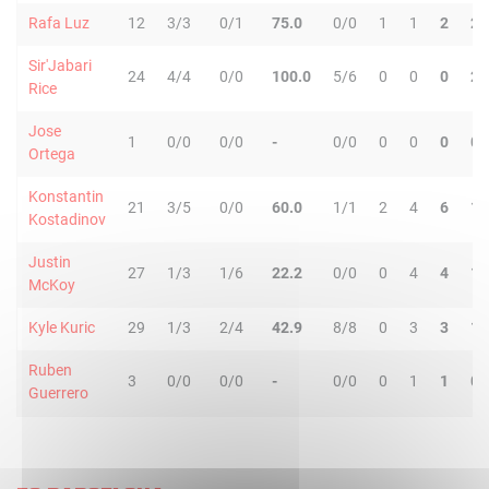
Rafa Luz
12
3/3
0/1
75.0
0/0
1
1
2
2
Sir'Jabari
24
4/4
0/0
100.0
5/6
0
0
0
2
Rice
Jose
1
0/0
0/0
-
0/0
0
0
0
0
Ortega
Konstantin
21
3/5
0/0
60.0
1/1
2
4
6
1
Kostadinov
Justin
27
1/3
1/6
22.2
0/0
0
4
4
1
McKoy
Kyle Kuric
29
1/3
2/4
42.9
8/8
0
3
3
1
Ruben
3
0/0
0/0
-
0/0
0
1
1
0
Guerrero