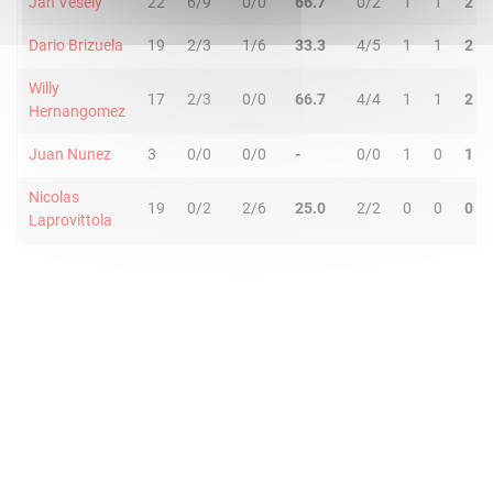
Jan Vesely
22
6/9
0/0
66.7
0/2
1
1
2
Dario Brizuela
19
2/3
1/6
33.3
4/5
1
1
2
Willy
17
2/3
0/0
66.7
4/4
1
1
2
Hernangomez
Juan Nunez
3
0/0
0/0
-
0/0
1
0
1
Nicolas
19
0/2
2/6
25.0
2/2
0
0
0
Laprovittola