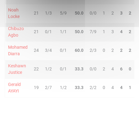
Noah
21
1/3
5/9
50.0
0/0
1
2
3
2
Locke
Chibuzo
21
0/1
1/1
50.0
7/9
1
3
4
2
Agbo
Mohamed
24
3/4
0/1
60.0
2/3
0
2
2
2
Diarra
Keshawn
22
1/2
0/1
33.3
0/0
2
4
6
0
Justice
Gerald
19
2/7
1/2
33.3
2/2
0
4
4
1
AYAYI