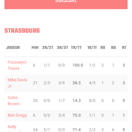
BOXSCORE
STRASBOURG
JOUEUR
MIN
2R/2T
3R/3T
TR/TT
1R/1T
RO
RD
RT
Fousseyni
6
1/1
0/0
100.0
1/2
2
1
3
Traore
Mike Davis
21
2/5
3/8
38.5
4/5
1
2
3
Jr
Gabe
26
0/0
1/7
14.3
0/0
0
0
0
Brown
Ben Gregg
6
0/0
3/4
75.0
1/1
0
1
1
Nelly
34
5/7
0/0
71.4
2/3
3
6
9