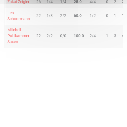
Zakai Zeigler
26
1/4
1/4
25.0
4/4
0
2
2
Len
22
1/3
2/2
60.0
1/2
0
1
1
Schoormann
Mitchell
Puttkammer-
22
2/2
0/0
100.0
2/4
1
3
4
Saxen