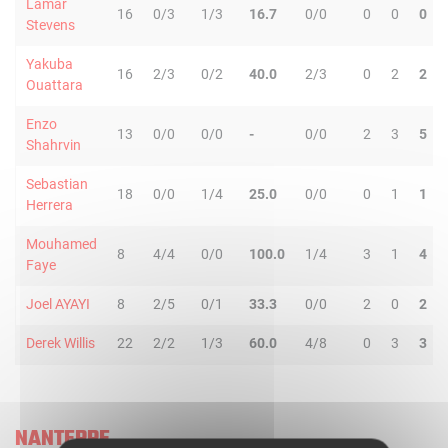
Lamar
16
0/3
1/3
16.7
0/0
0
0
0
Stevens
Yakuba
16
2/3
0/2
40.0
2/3
0
2
2
Ouattara
Enzo
13
0/0
0/0
-
0/0
2
3
5
Shahrvin
Sebastian
18
0/0
1/4
25.0
0/0
0
1
1
Herrera
Mouhamed
8
4/4
0/0
100.0
1/4
3
1
4
Faye
Joel AYAYI
8
2/5
0/1
33.3
0/0
2
0
2
Derek Willis
22
2/2
1/3
60.0
4/8
0
3
3
NANTERRE