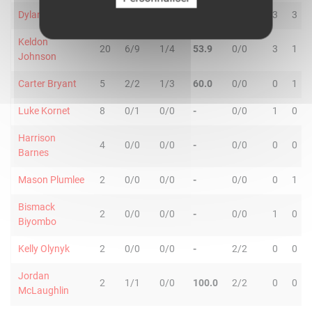
Dylan Harper
25
0/2
1/3
20.0
2/2
3
3
Keldon
20
6/9
1/4
53.9
0/0
3
1
Johnson
Carter Bryant
5
2/2
1/3
60.0
0/0
0
1
Luke Kornet
8
0/1
0/0
-
0/0
1
0
Harrison
4
0/0
0/0
-
0/0
0
0
Barnes
Mason Plumlee
2
0/0
0/0
-
0/0
0
1
Bismack
2
0/0
0/0
-
0/0
1
0
Biyombo
Kelly Olynyk
2
0/0
0/0
-
2/2
0
0
Jordan
2
1/1
0/0
100.0
2/2
0
0
McLaughlin