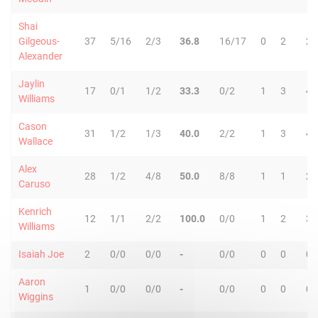
Shai
Gilgeous-
37
5/16
2/3
36.8
16/17
0
2
2
Alexander
Jaylin
17
0/1
1/2
33.3
0/2
1
3
4
Williams
Cason
31
1/2
1/3
40.0
2/2
1
3
4
Wallace
Alex
28
1/2
4/8
50.0
8/8
1
1
2
Caruso
Kenrich
12
1/1
2/2
100.0
0/0
1
2
3
Williams
Isaiah Joe
2
0/0
0/0
-
0/0
0
0
0
Aaron
1
0/0
0/0
-
0/0
0
0
0
Wiggins