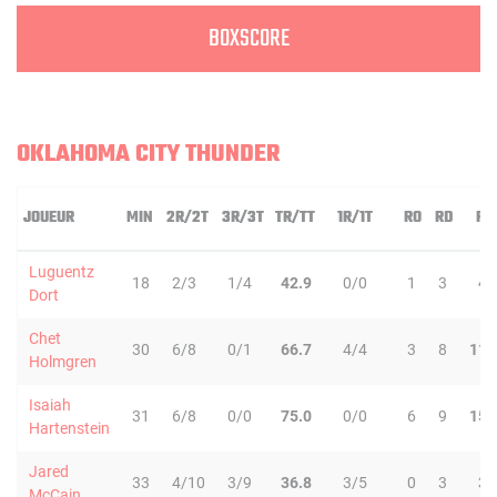
BOXSCORE
OKLAHOMA CITY THUNDER
JOUEUR
MIN
2R/2T
3R/3T
TR/TT
1R/1T
RO
RD
RT
Luguentz
18
2/3
1/4
42.9
0/0
1
3
4
Dort
Chet
30
6/8
0/1
66.7
4/4
3
8
11
Holmgren
Isaiah
31
6/8
0/0
75.0
0/0
6
9
15
Hartenstein
Jared
33
4/10
3/9
36.8
3/5
0
3
3
McCain