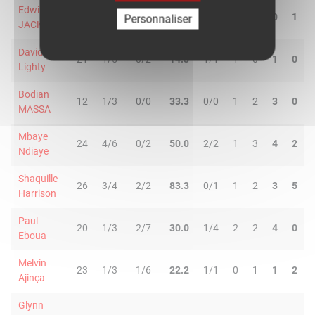
Edwin
13
1/1
1/3
50.0
0/0
0
0
0
1
Personnaliser
JACKSON
David
21
1/5
0/2
14.3
1/1
1
0
1
0
Lighty
Bodian
12
1/3
0/0
33.3
0/0
1
2
3
0
MASSA
Mbaye
24
4/6
0/2
50.0
2/2
1
3
4
2
Ndiaye
Shaquille
26
3/4
2/2
83.3
0/1
1
2
3
5
Harrison
Paul
20
1/3
2/7
30.0
1/4
2
2
4
0
Eboua
Melvin
23
1/3
1/6
22.2
1/1
0
1
1
2
Ajinça
Glynn