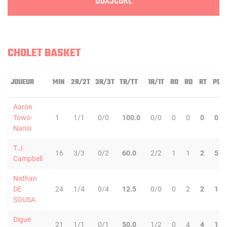
BOXSCORE
CHOLET BASKET
JOUEUR
MIN
2R/2T
3R/3T
TR/TT
1R/1T
RO
RD
RT
PD
Aaron
Towo-
1
1/1
0/0
100.0
0/0
0
0
0
0
Nansi
T.J.
16
3/3
0/2
60.0
2/2
1
1
2
5
Campbell
Nathan
DE
24
1/4
0/4
12.5
0/0
0
2
2
1
SOUSA
Digue
21
1/1
0/1
50.0
1/2
0
4
4
1