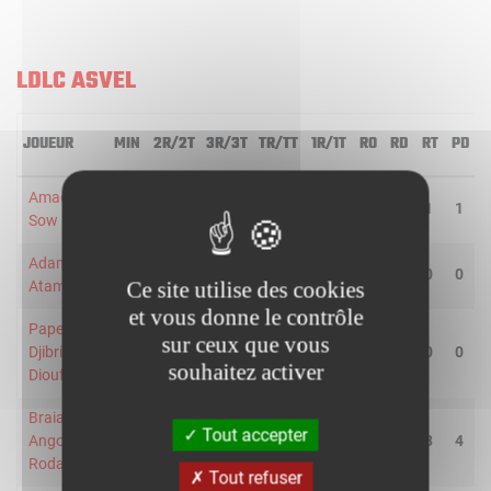
LDLC ASVEL
JOUEUR
MIN
2R/2T
3R/3T
TR/TT
1R/1T
RO
RD
RT
PD
Amadou
17
2/3
0/1
50.0
3/4
1
0
1
1
Sow
Adam
2
1/1
0/1
50.0
0/0
0
0
0
0
Ce site utilise des cookies
Atamna
et vous donne le contrôle
Pape-
sur ceux que vous
Djibril
2
0/0
0/0
-
0/0
0
0
0
0
souhaitez activer
Diouf
Braian
Tout accepter
Angola-
20
0/0
3/6
50.0
0/0
1
2
3
4
Rodas
Tout refuser