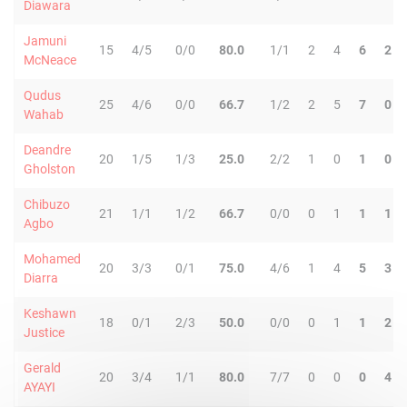
Diawara
Jamuni
15
4/5
0/0
80.0
1/1
2
4
6
2
McNeace
Qudus
25
4/6
0/0
66.7
1/2
2
5
7
0
Wahab
Deandre
20
1/5
1/3
25.0
2/2
1
0
1
0
Gholston
Chibuzo
21
1/1
1/2
66.7
0/0
0
1
1
1
Agbo
Mohamed
20
3/3
0/1
75.0
4/6
1
4
5
3
Diarra
Keshawn
18
0/1
2/3
50.0
0/0
0
1
1
2
Justice
Gerald
20
3/4
1/1
80.0
7/7
0
0
0
4
AYAYI