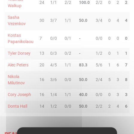
24
1/1
2/2
100.0
2/2
0
2
2
Walkup
Sasha
30
3/7
1/1
50.0
3/4
0
4
4
Vezenkov
Kostas
7
0/0
0/1
-
0/0
0
0
0
Papanikolaou
Tyler Dorsey
13
0/3
0/2
-
1/2
0
1
1
Alec Peters
20
4/5
1/1
83.3
5/6
1
6
7
Nikola
16
3/6
0/0
50.0
2/4
5
3
8
Milutinov
Cory Joseph
16
1/4
1/1
40.0
0/0
0
3
3
Donta Hall
14
1/2
0/0
50.0
2/2
2
4
6