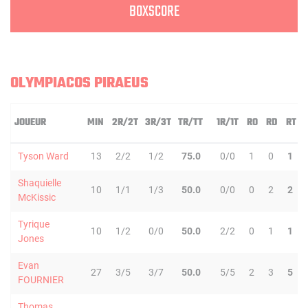
BOXSCORE
OLYMPIACOS PIRAEUS
JOUEUR
MIN
2R/2T
3R/3T
TR/TT
1R/1T
RO
RD
RT
Tyson Ward
13
2/2
1/2
75.0
0/0
1
0
1
Shaquielle
10
1/1
1/3
50.0
0/0
0
2
2
McKissic
Tyrique
10
1/2
0/0
50.0
2/2
0
1
1
Jones
Evan
27
3/5
3/7
50.0
5/5
2
3
5
FOURNIER
Thomas