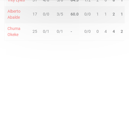
Trey Lyles
31
4/8
5/6
64.3
1/2
2
6
8
1
Alberto
17
0/0
3/5
60.0
0/0
1
1
2
1
Abalde
Chuma
25
0/1
0/1
-
0/0
0
4
4
2
Okeke