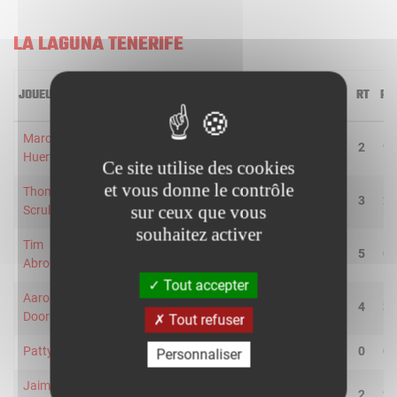
LA LAGUNA TENERIFE
JOUEUR
MIN
2R/2T
3R/3T
TR/TT
1R/1T
RO
RD
RT
PD
Marcelinho
24
1/4
1/3
28.6
2/2
1
1
2
9
Huertas
Ce site utilise des cookies
et vous donne le contrôle
Thomas
26
1/4
2/3
42.9
0/0
1
2
3
2
sur ceux que vous
Scrubb
souhaitez activer
Tim
20
3/6
2/3
55.6
3/4
1
4
5
0
Abromaitis
Tout accepter
Aaron
26
4/5
2/5
60.0
1/1
1
3
4
3
Doornekamp
Tout refuser
Patty Mills
15
1/5
1/2
28.6
0/0
0
0
0
0
Personnaliser
Jaime
14
0/0
4/5
80.0
5/6
0
2
2
2