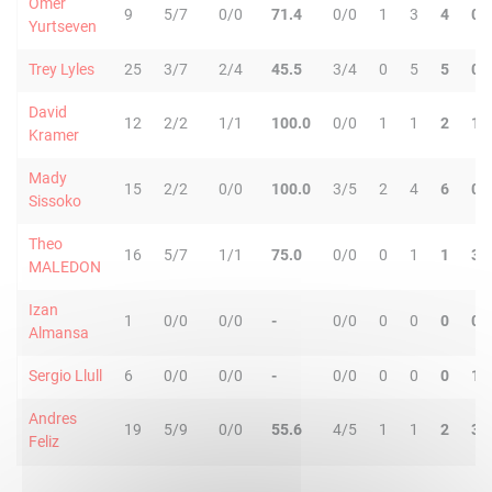
Omer
9
5/7
0/0
71.4
0/0
1
3
4
0
Yurtseven
Trey Lyles
25
3/7
2/4
45.5
3/4
0
5
5
0
David
12
2/2
1/1
100.0
0/0
1
1
2
1
Kramer
Mady
15
2/2
0/0
100.0
3/5
2
4
6
0
Sissoko
Theo
16
5/7
1/1
75.0
0/0
0
1
1
3
MALEDON
Izan
1
0/0
0/0
-
0/0
0
0
0
0
Almansa
Sergio Llull
6
0/0
0/0
-
0/0
0
0
0
1
Andres
19
5/9
0/0
55.6
4/5
1
1
2
3
Feliz