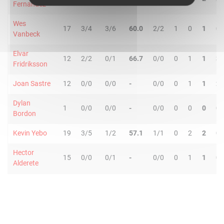
Fernandez
Wes
17
3/4
3/6
60.0
2/2
1
0
1
0
Vanbeck
Elvar
12
2/2
0/1
66.7
0/0
0
1
1
3
Fridriksson
Joan Sastre
12
0/0
0/0
-
0/0
0
1
1
2
Dylan
1
0/0
0/0
-
0/0
0
0
0
0
Bordon
Kevin Yebo
19
3/5
1/2
57.1
1/1
0
2
2
0
Hector
15
0/0
0/1
-
0/0
0
1
1
0
Alderete