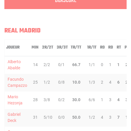
BOXSCORE
REAL MADRID
JOUEUR
MIN
2R/2T
3R/3T
TR/TT
1R/1T
RO
RD
RT
PD
Alberto
14
2/2
0/1
66.7
1/1
0
1
1
2
Abalde
Facundo
25
1/2
0/8
10.0
1/3
2
4
6
2
Campazzo
Mario
28
3/8
0/2
30.0
6/6
1
3
4
3
Hezonja
Gabriel
31
5/10
0/0
50.0
1/2
4
3
7
1
Deck