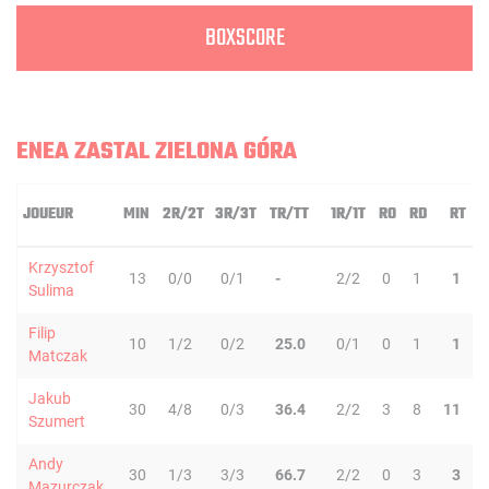
BOXSCORE
ENEA ZASTAL ZIELONA GÓRA
JOUEUR
MIN
2R/2T
3R/3T
TR/TT
1R/1T
RO
RD
RT
P
Krzysztof
13
0/0
0/1
-
2/2
0
1
1
Sulima
Filip
10
1/2
0/2
25.0
0/1
0
1
1
Matczak
Jakub
30
4/8
0/3
36.4
2/2
3
8
11
Szumert
Andy
30
1/3
3/3
66.7
2/2
0
3
3
Mazurczak