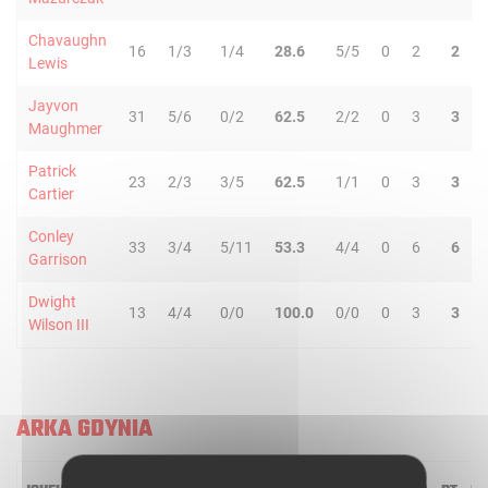
Chavaughn
16
1/3
1/4
28.6
5/5
0
2
2
Lewis
Jayvon
31
5/6
0/2
62.5
2/2
0
3
3
Maughmer
Patrick
23
2/3
3/5
62.5
1/1
0
3
3
Cartier
Conley
33
3/4
5/11
53.3
4/4
0
6
6
Garrison
Dwight
13
4/4
0/0
100.0
0/0
0
3
3
Wilson III
ARKA GDYNIA