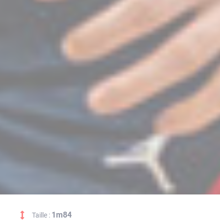
1m84
Taille :