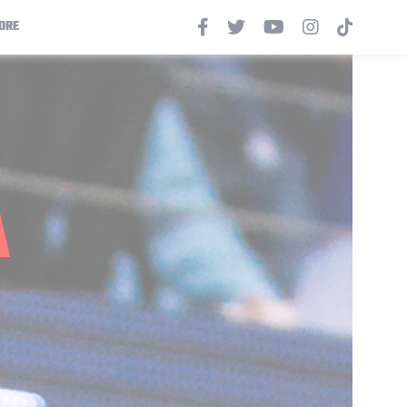
ORE
A