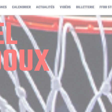
GNES
CALENDRIER
ACTUALITÉS
VIDÉOS
BILLETTERIE
FFBB ST
EL
DOUX