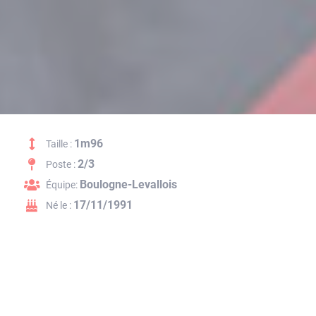
1m96
Taille :
2/3
Poste :
Boulogne-Levallois
Équipe:
17/11/1991
Né le :