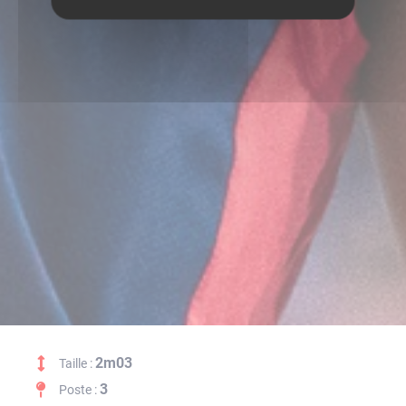
2m03
Taille :
3
Poste :