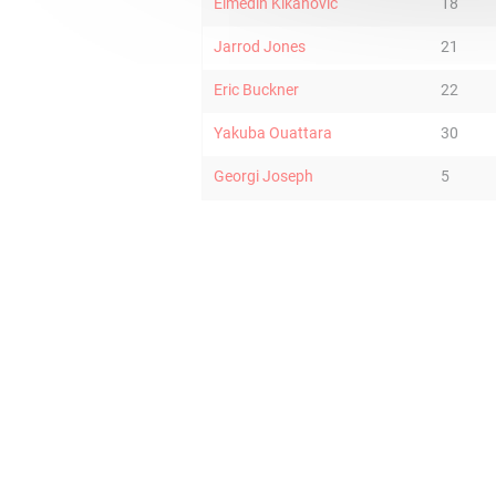
Elmedin Kikanovic
18
Jarrod Jones
21
Eric Buckner
22
Yakuba Ouattara
30
Georgi Joseph
5