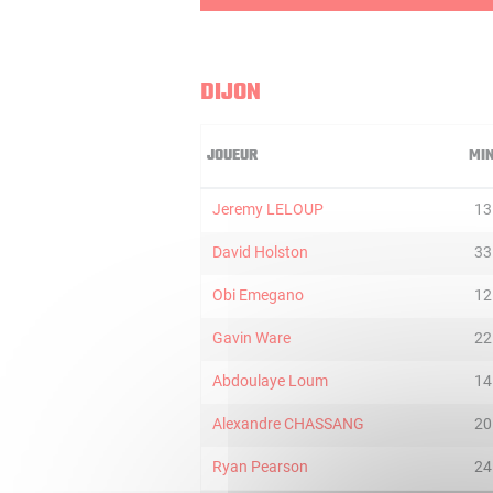
DIJON
JOUEUR
MI
Jeremy LELOUP
13
David Holston
33
Obi Emegano
12
Gavin Ware
22
Abdoulaye Loum
14
Alexandre CHASSANG
20
Ryan Pearson
24