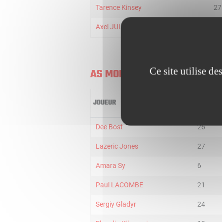
Tarence Kinsey
27
Axel JULIEN
35
Ce site utilise d
AS MONACO
JOUEUR
MIN
Dee Bost
26
Lazeric Jones
27
Amara Sy
6
Paul LACOMBE
21
Sergiy Gladyr
24