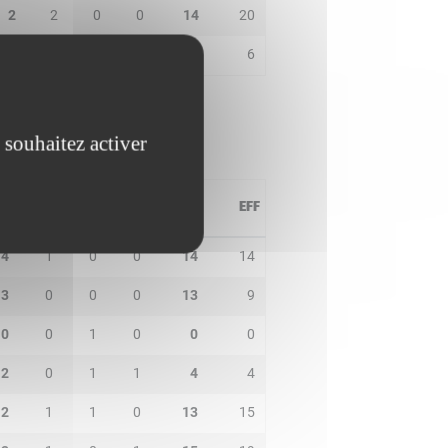
2
2
0
0
14
20
4
0
1
0
9
6
 souhaitez activer
PD
IN
BP
CO
PTS
EFF
4
1
0
0
14
14
3
0
0
0
13
9
0
0
1
0
0
0
2
0
1
1
4
4
2
1
1
0
13
15