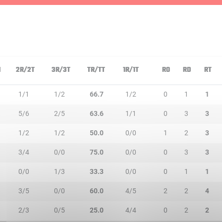
N
2R/2T
3R/3T
TR/TT
1R/1T
RO
RD
RT
1/1
1/2
66.7
1/2
0
1
1
5/6
2/5
63.6
1/1
0
3
3
1/2
1/2
50.0
0/0
1
2
3
3/4
0/0
75.0
0/0
0
3
3
0/0
1/3
33.3
0/0
0
1
1
3/5
0/0
60.0
4/5
2
2
4
2/3
0/5
25.0
4/4
0
2
2