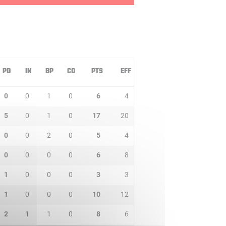
PD
IN
BP
CO
PTS
EFF
0
0
1
0
6
4
5
0
1
0
17
20
0
0
2
0
5
4
0
0
0
0
6
8
1
0
0
0
3
3
1
0
0
0
10
12
2
1
1
0
8
6