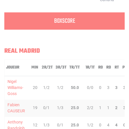
BOXSCORE
REAL MADRID
JOUEUR
MIN
2R/2T
3R/3T
TR/TT
1R/1T
RO
RD
RT
PD
Nigel
Williams-
20
1/2
1/2
50.0
0/0
0
3
3
3
Goss
Fabien
19
0/1
1/3
25.0
2/2
1
1
2
3
CAUSEUR
Anthony
12
1/3
0/1
25.0
1/2
0
4
4
0
Randolph