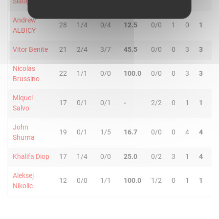
Slaughter
Andrew
28
1/4
0/4
12.5
0/0
1
0
1
4
ALBICY
Vitor Benite
21
2/4
3/7
45.5
0/0
0
3
3
0
Nicolas
22
1/1
0/0
100.0
0/0
0
3
3
5
Brussino
Miquel
17
0/1
0/1
-
2/2
0
1
1
0
Salvo
John
19
0/1
1/5
16.7
0/0
0
4
4
0
Shurna
Khalifa Diop
17
1/4
0/0
25.0
0/2
3
1
4
0
Aleksej
12
0/0
1/1
100.0
1/2
0
1
1
1
Nikolic