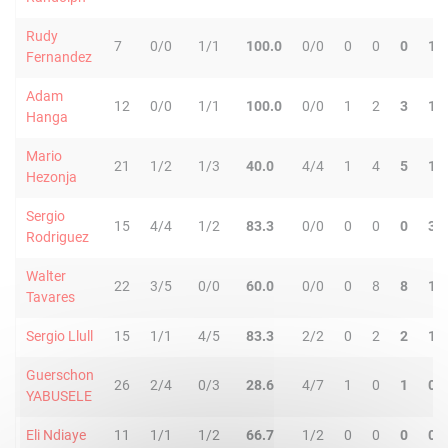
Rudy
7
0/0
1/1
100.0
0/0
0
0
0
1
Fernandez
Adam
12
0/0
1/1
100.0
0/0
1
2
3
1
Hanga
Mario
21
1/2
1/3
40.0
4/4
1
4
5
1
Hezonja
Sergio
15
4/4
1/2
83.3
0/0
0
0
0
3
Rodriguez
Walter
22
3/5
0/0
60.0
0/0
0
8
8
1
Tavares
Sergio Llull
15
1/1
4/5
83.3
2/2
0
2
2
1
Guerschon
26
2/4
0/3
28.6
4/7
1
0
1
0
YABUSELE
Eli Ndiaye
11
1/1
1/2
66.7
1/2
0
0
0
0