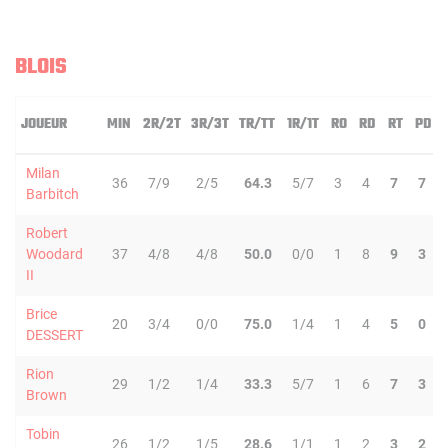
BLOIS
JOUEUR
MIN
2R/2T
3R/3T
TR/TT
1R/1T
RO
RD
RT
PD
Milan
36
7/9
2/5
64.3
5/7
3
4
7
7
Barbitch
Robert
Woodard
37
4/8
4/8
50.0
0/0
1
8
9
3
II
Brice
20
3/4
0/0
75.0
1/4
1
4
5
0
DESSERT
Rion
29
1/2
1/4
33.3
5/7
1
6
7
3
Brown
Tobin
26
1/2
1/5
28.6
1/1
1
2
3
2