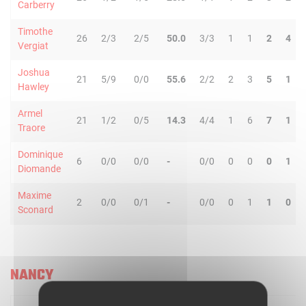
Carberry
Timothe
26
2/3
2/5
50.0
3/3
1
1
2
4
Vergiat
Joshua
21
5/9
0/0
55.6
2/2
2
3
5
1
Hawley
Armel
21
1/2
0/5
14.3
4/4
1
6
7
1
Traore
Dominique
6
0/0
0/0
-
0/0
0
0
0
1
Diomande
Maxime
2
0/0
0/1
-
0/0
0
1
1
0
Sconard
NANCY