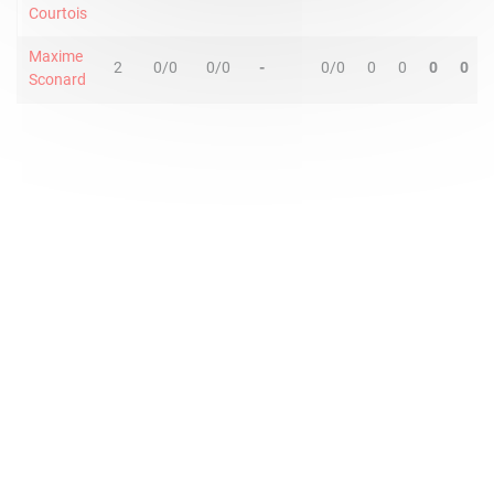
Courtois
Maxime
2
0/0
0/0
-
0/0
0
0
0
0
Sconard