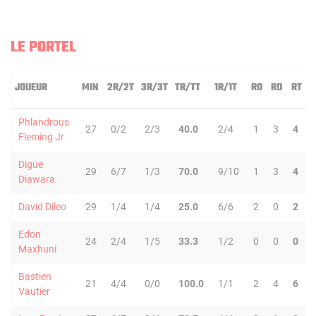
LE PORTEL
JOUEUR
MIN
2R/2T
3R/3T
TR/TT
1R/1T
RO
RD
RT
P
Phlandrous
27
0/2
2/3
40.0
2/4
1
3
4
Fleming Jr
Digue
29
6/7
1/3
70.0
9/10
1
3
4
Diawara
David Dileo
29
1/4
1/4
25.0
6/6
2
0
2
Edon
24
2/4
1/5
33.3
1/2
0
0
0
Maxhuni
Bastien
21
4/4
0/0
100.0
1/1
2
4
6
Vautier