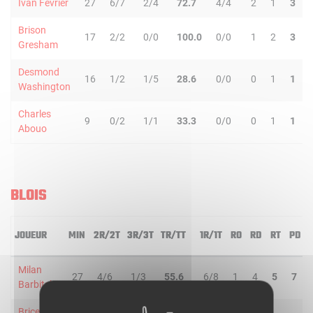
Ivan Fevrier
27
6/7
2/4
72.7
4/4
2
1
3
Brison
17
2/2
0/0
100.0
0/0
1
2
3
Gresham
Desmond
16
1/2
1/5
28.6
0/0
0
1
1
Washington
Charles
9
0/2
1/1
33.3
0/0
0
1
1
Abouo
BLOIS
JOUEUR
MIN
2R/2T
3R/3T
TR/TT
1R/1T
RO
RD
RT
PD
Milan
27
4/6
1/3
55.6
6/8
1
4
5
7
Barbitch
Brice