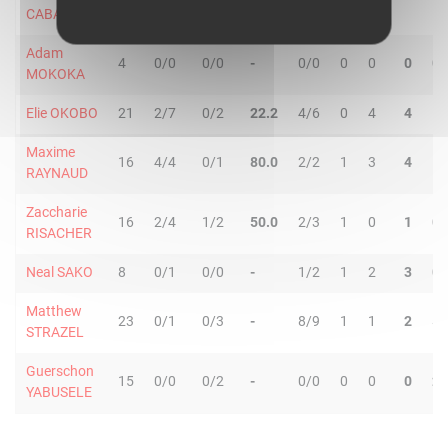
CABARROT
Adam
4
0/0
0/0
-
0/0
0
0
0
0
MOKOKA
Elie OKOBO
21
2/7
0/2
22.2
4/6
0
4
4
1
Maxime
16
4/4
0/1
80.0
2/2
1
3
4
1
RAYNAUD
Zaccharie
16
2/4
1/2
50.0
2/3
1
0
1
0
RISACHER
Neal SAKO
8
0/1
0/0
-
1/2
1
2
3
0
Matthew
23
0/1
0/3
-
8/9
1
1
2
5
STRAZEL
Guerschon
15
0/0
0/2
-
0/0
0
0
0
2
YABUSELE