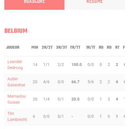
BOXSCORE
RÉSUMÉ
BELGIUM
JOUEUR
MIN
2R/2T
3R/3T
TR/TT
1R/1T
RO
RD
RT
PD
Leander
14
1/1
2/2
100.0
0/0
0
2
2
0
Dedroog
Aubin
20
4/6
0/0
66.7
5/6
2
2
4
0
Gateretse
Mamadou
26
1/4
0/1
20.0
0/0
1
3
4
1
Guisse
Tim
6
0/0
0/1
-
0/0
1
0
1
0
Lambrecht