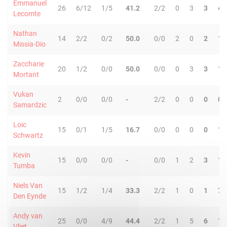
Emmanuel
26
6/12
1/5
41.2
2/2
0
3
3
4
Lecomte
Nathan
14
2/2
0/2
50.0
0/0
2
0
2
1
Missia-Dio
Zaccharie
20
1/2
0/0
50.0
0/0
0
3
3
1
Mortant
Vukan
2
0/0
0/0
-
2/2
0
0
0
0
Samardzic
Loic
15
0/1
1/5
16.7
0/0
0
0
0
1
Schwartz
Kevin
15
0/0
0/0
-
0/0
1
2
3
1
Tumba
Niels Van
15
1/2
1/4
33.3
2/2
1
0
1
7
Den Eynde
Andy van
25
0/0
4/9
44.4
2/2
1
5
6
1
Vliet