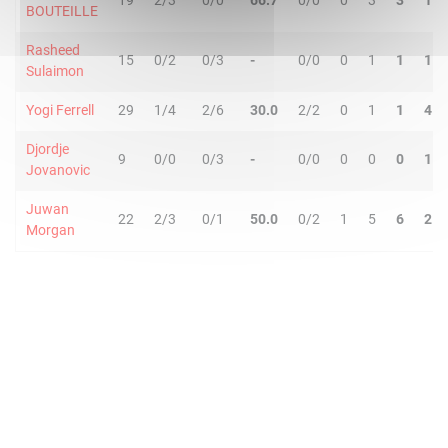
19
2/3
0/0
66.7
0/0
0
3
3
1
BOUTEILLE
Rasheed
15
0/2
0/3
-
0/0
0
1
1
1
Sulaimon
Yogi Ferrell
29
1/4
2/6
30.0
2/2
0
1
1
4
Djordje
9
0/0
0/3
-
0/0
0
0
0
1
Jovanovic
Juwan
22
2/3
0/1
50.0
0/2
1
5
6
2
Morgan