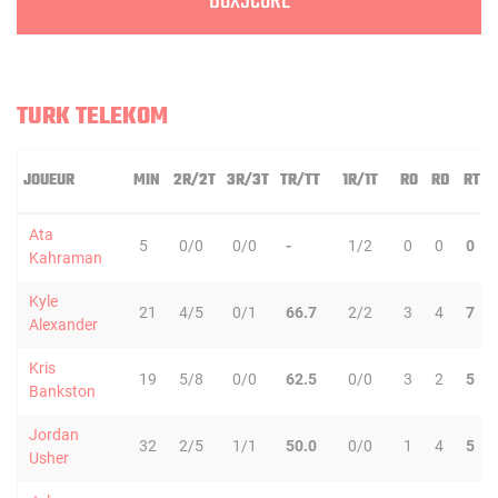
BOXSCORE
TURK TELEKOM
JOUEUR
MIN
2R/2T
3R/3T
TR/TT
1R/1T
RO
RD
RT
Ata
5
0/0
0/0
-
1/2
0
0
0
Kahraman
Kyle
21
4/5
0/1
66.7
2/2
3
4
7
Alexander
Kris
19
5/8
0/0
62.5
0/0
3
2
5
Bankston
Jordan
32
2/5
1/1
50.0
0/0
1
4
5
Usher