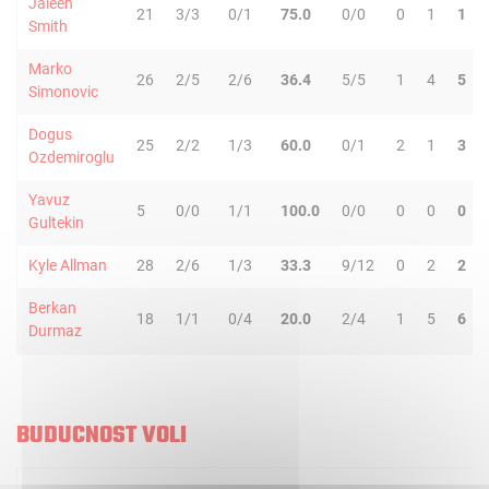
Jaleen
21
3/3
0/1
75.0
0/0
0
1
1
Smith
Marko
26
2/5
2/6
36.4
5/5
1
4
5
Simonovic
Dogus
25
2/2
1/3
60.0
0/1
2
1
3
Ozdemiroglu
Yavuz
5
0/0
1/1
100.0
0/0
0
0
0
Gultekin
Kyle Allman
28
2/6
1/3
33.3
9/12
0
2
2
Berkan
18
1/1
0/4
20.0
2/4
1
5
6
Durmaz
BUDUCNOST VOLI