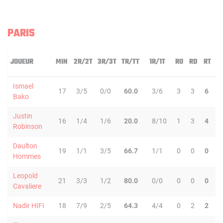
PARIS
JOUEUR
MIN
2R/2T
3R/3T
TR/TT
1R/1T
RO
RD
RT
Ismael
17
3/5
0/0
60.0
3/6
3
3
6
Bako
Justin
16
1/4
1/6
20.0
8/10
1
3
4
Robinson
Daulton
19
1/1
3/5
66.7
1/1
0
0
0
Hommes
Leopold
21
3/3
1/2
80.0
0/0
0
0
0
Cavaliere
Nadir HIFI
18
7/9
2/5
64.3
4/4
0
2
2