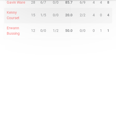
Gavin Ware
28
6/7
0/0
85.7
6/9
4
4
8
Kenny
15
1/5
0/0
20.0
2/2
4
0
4
Courset
Erwann
12
0/0
1/2
50.0
0/0
0
1
1
Bussing