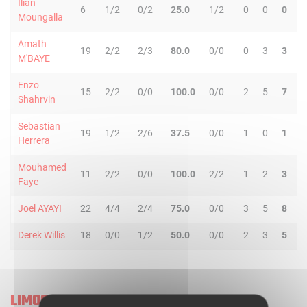
Ilian
6
1/2
0/2
25.0
1/2
0
0
0
Moungalla
Amath
19
2/2
2/3
80.0
0/0
0
3
3
M'BAYE
Enzo
15
2/2
0/0
100.0
0/0
2
5
7
Shahrvin
Sebastian
19
1/2
2/6
37.5
0/0
1
0
1
Herrera
Mouhamed
11
2/2
0/0
100.0
2/2
1
2
3
Faye
Joel AYAYI
22
4/4
2/4
75.0
0/0
3
5
8
1
Derek Willis
18
0/0
1/2
50.0
0/0
2
3
5
LIMOGES