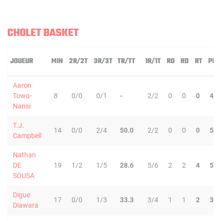
CHOLET BASKET
JOUEUR
MIN
2R/2T
3R/3T
TR/TT
1R/1T
RO
RD
RT
PD
Aaron
Towo-
8
0/0
0/1
-
2/2
0
0
0
4
Nansi
T.J.
14
0/0
2/4
50.0
2/2
0
0
0
5
Campbell
Nathan
DE
19
1/2
1/5
28.6
5/6
2
2
4
5
SOUSA
Digue
17
0/0
1/3
33.3
3/4
1
1
2
3
Diawara