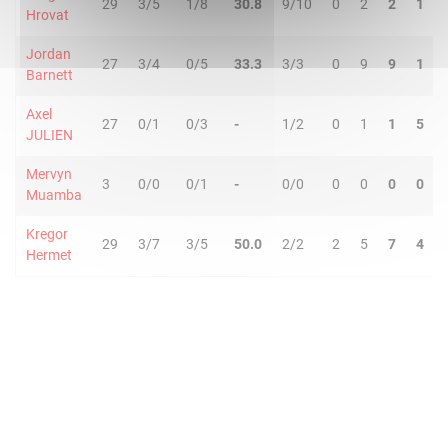
29
3/5
1/8
30.8
9/10
0
2
2
1
Hrovat
Jordan
27
3/4
0/5
33.3
3/3
0
9
9
1
Barnett
Axel
27
0/1
0/3
-
1/2
0
1
1
5
JULIEN
Mervyn
3
0/0
0/1
-
0/0
0
0
0
0
Muamba
Kregor
29
3/7
3/5
50.0
2/2
2
5
7
4
Hermet