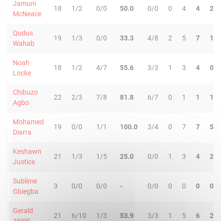
Jamuni
18
1/2
0/0
50.0
0/0
0
4
4
2
McNeace
Qudus
19
1/3
0/0
33.3
4/8
2
5
7
1
Wahab
Noah
18
1/2
4/7
55.6
3/3
1
3
4
0
Locke
Chibuzo
22
2/3
7/8
81.8
6/7
0
1
1
1
Agbo
Mohamed
19
0/0
1/1
100.0
3/4
0
7
7
5
Diarra
Keshawn
21
1/3
1/5
25.0
0/0
1
3
4
2
Justice
Sublime
3
0/0
0/0
-
0/0
0
0
0
0
Gbiegba
Gerald
21
6/10
1/3
53.9
3/3
1
5
6
2