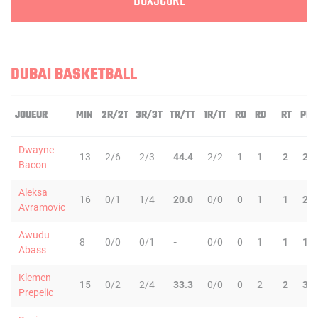
BOXSCORE
DUBAI BASKETBALL
JOUEUR
MIN
2R/2T
3R/3T
TR/TT
1R/1T
RO
RD
RT
PD
Dwayne
13
2/6
2/3
44.4
2/2
1
1
2
2
Bacon
Aleksa
16
0/1
1/4
20.0
0/0
0
1
1
2
Avramovic
Awudu
8
0/0
0/1
-
0/0
0
1
1
1
Abass
Klemen
15
0/2
2/4
33.3
0/0
0
2
2
3
Prepelic