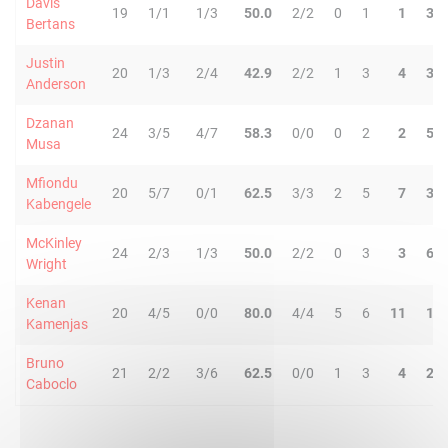
Davis
19
1/1
1/3
50.0
2/2
0
1
1
3
Bertans
Justin
20
1/3
2/4
42.9
2/2
1
3
4
3
Anderson
Dzanan
24
3/5
4/7
58.3
0/0
0
2
2
5
Musa
Mfiondu
20
5/7
0/1
62.5
3/3
2
5
7
3
Kabengele
McKinley
24
2/3
1/3
50.0
2/2
0
3
3
6
Wright
Kenan
20
4/5
0/0
80.0
4/4
5
6
11
1
Kamenjas
Bruno
21
2/2
3/6
62.5
0/0
1
3
4
2
Caboclo