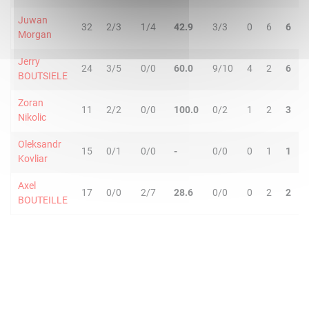
Juwan
32
2/3
1/4
42.9
3/3
0
6
6
Morgan
Jerry
24
3/5
0/0
60.0
9/10
4
2
6
BOUTSIELE
Zoran
11
2/2
0/0
100.0
0/2
1
2
3
Nikolic
Oleksandr
15
0/1
0/0
-
0/0
0
1
1
Kovliar
Axel
17
0/0
2/7
28.6
0/0
0
2
2
BOUTEILLE