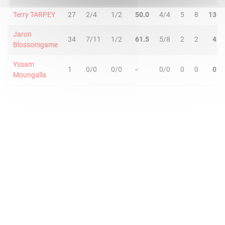
Terry TARPEY
27
2/4
1/2
50.0
4/4
5
8
13
Jaron
34
7/11
1/2
61.5
5/8
2
2
4
Blossomgame
Yssam
1
0/0
0/0
-
0/0
0
0
0
Moungalla