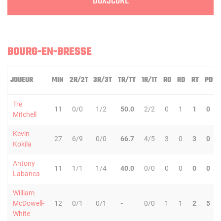
BOXSCORE
BOURG-EN-BRESSE
JOUEUR
MIN
2R/2T
3R/3T
TR/TT
1R/1T
RO
RD
RT
PD
Tre
11
0/0
1/2
50.0
2/2
0
1
1
0
Mitchell
Kevin
27
6/9
0/0
66.7
4/5
3
0
3
0
Kokila
Antony
11
1/1
1/4
40.0
0/0
0
0
0
0
Labanca
William
McDowell-
12
0/1
0/1
-
0/0
1
1
2
5
White