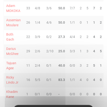
Adam
33
4/8
3/6
50.0
7/7
2
5
7
2
MOKOKA
Assemian
26
1/4
4/6
50.0
1/1
0
1
1
2
Moulare
Both
22
3/9
0/2
27.3
4/4
2
2
4
2
Gach
Darius
29
2/6
2/10
25.0
3/3
1
3
4
5
McGhee
Tajuan
11
2/4
0/1
40.0
0/0
3
2
5
1
Agee
Ricky
16
5/5
0/1
83.3
1/1
4
0
4
0
Lindo Jr
Khadim
1
0/1
0/0
-
0/0
0
0
0
0
Kane