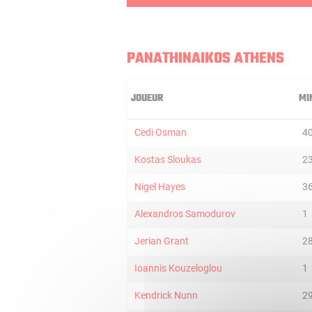
PANATHINAIKOS ATHENS
JOUEUR
MI
Cedi Osman
4
Kostas Sloukas
2
Nigel Hayes
3
Alexandros Samodurov
1
Jerian Grant
2
Ioannis Kouzeloglou
1
Kendrick Nunn
2