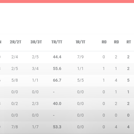
N
2R/2T
3R/3T
TR/TT
1R/1T
RO
RD
RT
0
2/4
2/5
44.4
7/9
0
2
2
3
2/5
3/4
55.6
1/1
1
1
2
6
5/8
1/1
66.7
5/5
1
4
5
0/0
0/0
-
0/0
0
1
1
8
0/2
2/3
40.0
0/0
0
2
2
0/0
0/0
-
0/0
0
0
0
9
7/8
1/7
53.3
0/0
0
4
4