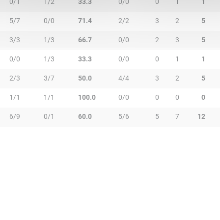
0/1
1/2
33.3
0/0
0
1
1
5/7
0/0
71.4
2/2
3
2
5
3/3
1/3
66.7
0/0
2
3
5
0/0
1/3
33.3
0/0
0
1
1
2/3
3/7
50.0
4/4
3
2
5
1/1
1/1
100.0
0/0
0
0
0
6/9
0/1
60.0
5/6
5
7
12