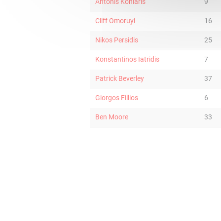
Antonis Koniaris
9
Cliff Omoruyi
16
Nikos Persidis
25
Konstantinos Iatridis
7
Patrick Beverley
37
Giorgos Fillios
6
Ben Moore
33