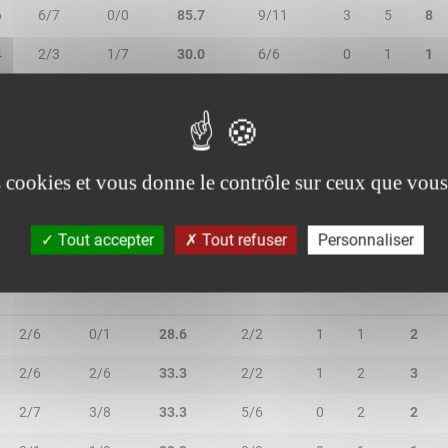
6
6/7
0/0
85.7
9/11
3
5
8
4
2/3
1/7
30.0
6/6
0
1
1
4
0/0
0/1
-
0/0
1
2
3
5
3/3
0/0
100.0
2/3
1
3
4
es cookies et vous donne le contrôle sur ceux que vous
Tout accepter
Tout refuser
Personnaliser
2R/2T
3R/3T
TR/TT
1R/1T
RO
RD
RT
2/6
0/1
28.6
2/2
1
1
2
2/6
2/6
33.3
2/2
1
2
3
2/7
3/8
33.3
5/6
0
2
2