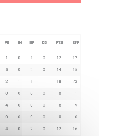
PD
IN
BP
CO
PTS
EFF
1
0
1
0
17
12
5
0
2
0
14
15
2
1
1
1
18
23
0
0
0
0
0
1
4
0
0
0
6
9
0
0
0
0
0
0
4
0
2
0
17
16