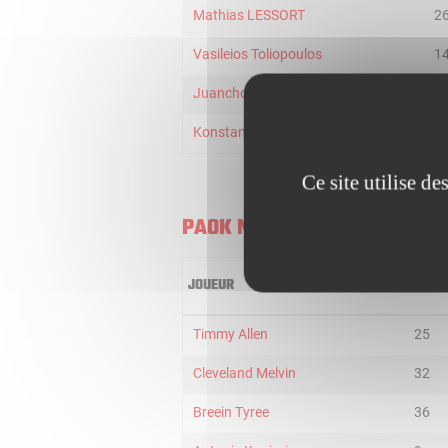
Mathias LESSORT
2
Vasileios Toliopoulos
1
Juancho Hernangomez
1
Konstantinos Mitoglou
1
Ce site utilise d
PAOK MATECO
JOUEUR
MIN
Timmy Allen
25
Cleveland Melvin
32
Breein Tyree
36