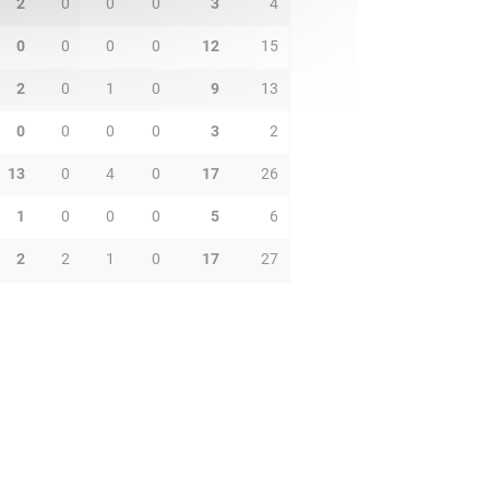
2
0
0
0
3
4
0
0
0
0
12
15
2
0
1
0
9
13
0
0
0
0
3
2
13
0
4
0
17
26
1
0
0
0
5
6
2
2
1
0
17
27