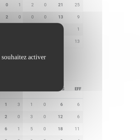
0
1
2
0
21
25
2
0
0
0
13
9
0
0
1
0
0
1
0
2
0
0
8
13
 souhaitez activer
PD
IN
BP
CO
PTS
EFF
1
3
1
0
6
6
2
0
3
0
12
6
6
1
5
0
18
11