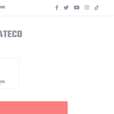
ORE
ATECO
ECO