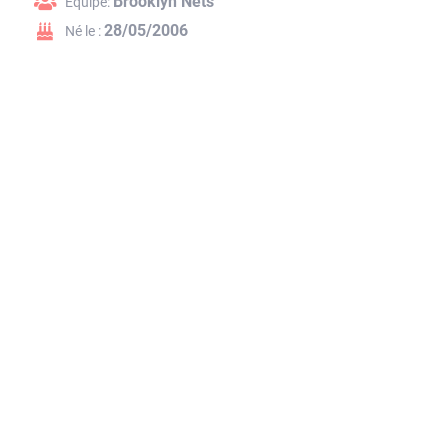
Brooklyn Nets
Équipe:
28/05/2006
Né le :