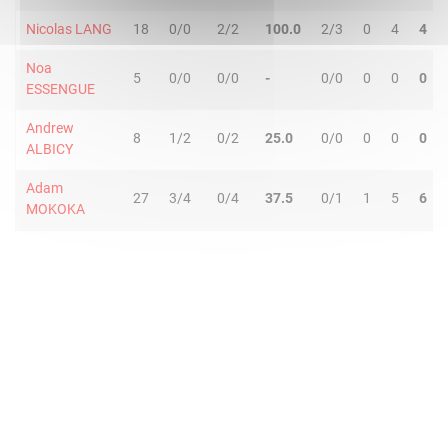
Nicolas LANG
18
0/0
2/2
100.0
2/3
0
4
4
Noa
5
0/0
0/0
-
0/0
0
0
0
ESSENGUE
Andrew
8
1/2
0/2
25.0
0/0
0
0
0
ALBICY
Adam
27
3/4
0/4
37.5
0/1
1
5
6
MOKOKA