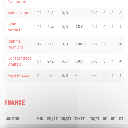
Giannaras
Aeneas Jung
21
0/1
0/0
-
0/0
0
3
3
Simon
22
1/4
0/0
25.0
0/2
0
2
2
Michail
Ioannis
19
1/1
0/0
100.0
0/2
1
3
4
Pashialis
Konstantinos
31
2/2
6/7
88.9
0/0
0
4
4
Simitzis
Zayd Muosa
4
0/0
0/0
-
0/0
0
1
1
FRANCE
JOUEUR
MIN
2R/2T
3R/3T
TR/TT
1R/1T
RO
RD
RT