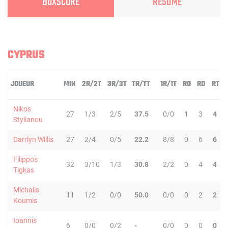
BOXSCORE
RÉSUMÉ
CYPRUS
JOUEUR
MIN
2R/2T
3R/3T
TR/TT
1R/1T
RO
RD
RT
Nikos
27
1/3
2/5
37.5
0/0
1
3
4
Stylianou
Darrlyn Willis
27
2/4
0/5
22.2
8/8
0
6
6
Filippos
32
3/10
1/3
30.8
2/2
0
4
4
Tigkas
Michalis
11
1/2
0/0
50.0
0/0
0
2
2
Koumis
Ioannis
6
0/0
0/2
-
0/0
0
0
0