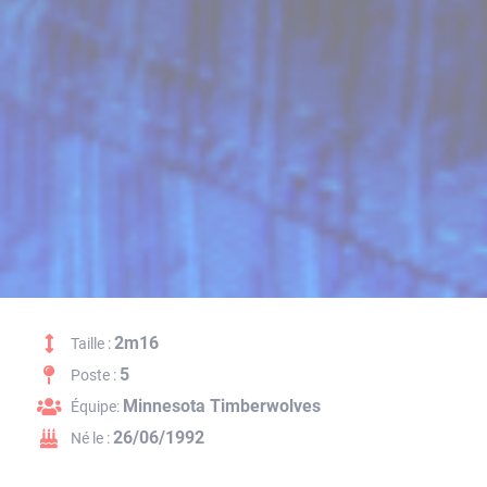
2m16
Taille :
5
Poste :
Minnesota Timberwolves
Équipe:
26/06/1992
Né le :