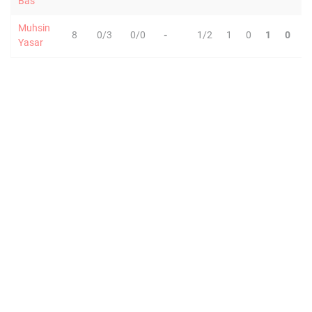
Bas
Muhsin
8
0/3
0/0
-
1/2
1
0
1
0
0
Yasar