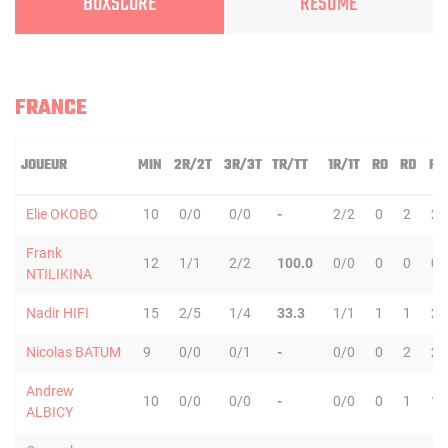
BOXSCORE
RÉSUMÉ
FRANCE
JOUEUR
MIN
2R/2T
3R/3T
TR/TT
1R/1T
RO
RD
RT
Elie OKOBO
10
0/0
0/0
-
2/2
0
2
2
Frank
12
1/1
2/2
100.0
0/0
0
0
0
NTILIKINA
Nadir HIFI
15
2/5
1/4
33.3
1/1
1
1
2
Nicolas BATUM
9
0/0
0/1
-
0/0
0
2
2
Andrew
10
0/0
0/0
-
0/0
0
1
1
ALBICY