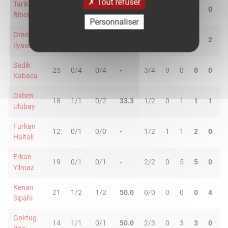
Tout refuser
Tarik
29
1/5
0/4
11.1
4/4
1
2
3
0
0
Biberovic
Personnaliser
Omer
13
0/2
0/2
-
2/2
0
0
0
2
0
Ilyasoglu
Sadik
25
0/4
0/4
-
3/4
0
0
0
0
0
Kabaca
Okben
18
1/1
0/2
33.3
1/2
0
1
1
1
2
Ulubay
Furkan
12
0/1
0/0
-
1/2
1
1
2
0
0
Haltali
Erkan
19
0/1
0/1
-
2/2
0
5
5
0
0
Yilmaz
Kenan
21
1/2
1/2
50.0
0/0
0
0
0
4
2
Sipahi
Goktug
14
1/1
0/1
50.0
2/3
0
3
3
0
0