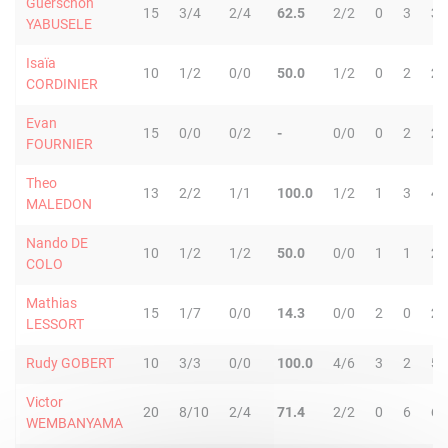
Guerschon
15
3/4
2/4
62.5
2/2
0
3
3
YABUSELE
Isaïa
10
1/2
0/0
50.0
1/2
0
2
2
CORDINIER
Evan
15
0/0
0/2
-
0/0
0
2
2
FOURNIER
Theo
13
2/2
1/1
100.0
1/2
1
3
4
MALEDON
Nando DE
10
1/2
1/2
50.0
0/0
1
1
2
COLO
Mathias
15
1/7
0/0
14.3
0/0
2
0
2
LESSORT
Rudy GOBERT
10
3/3
0/0
100.0
4/6
3
2
5
Victor
20
8/10
2/4
71.4
2/2
0
6
6
WEMBANYAMA